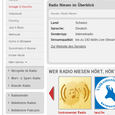
Radio Niesen im Überblick
Schlager & Discofox
Volksmusik
Sender: Radio Niesen
Country
Land
Schweiz
Jazz & Blues
Sprache
Deutsch
Sendertyp
Internetradio
Weltmusik
Streamqualität
bis zu 192 kbit/s Live-Strea
Gothic & Mittelalter
Zur Website des Senders
Soundtracks & Musical
Kinder-Musik
Mehr Genres
WER RADIO NIESEN HÖRT, HÖ
Hörspiele im Radio
Wort- & Sport-Radio
Klassik-Radio
Radiosender
Beliebteste Radios
Beliebteste Podcasts
ger
Radio Paradise
Instrumental Radio
laut.fm