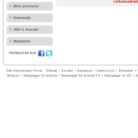
volksmusikra
Mein phonostar
Downloads
Hilfe & Kontakt
Newsletter
PHONOSTAR AUF
Dein Internetradio-Portal :
Sitemap
|
Kontakt
|
Impressum
|
Datenschutz
|
Entwickler
|
Windows
|
Radioplayer für Android
|
Radioplayer für Android TV
|
Radioplayer für iOS
|
R