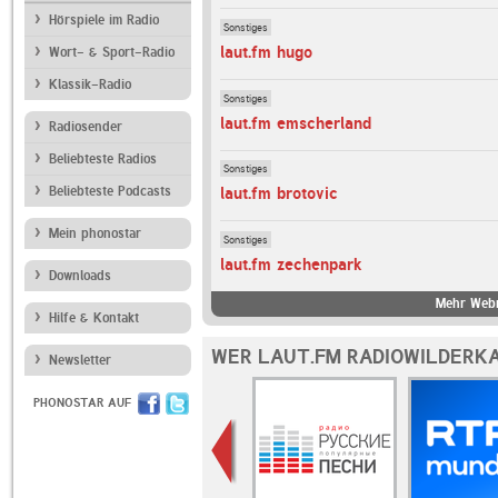
Hörspiele im Radio
Sonstiges
laut.fm hugo
Wort- & Sport-Radio
Klassik-Radio
Sonstiges
laut.fm emscherland
Radiosender
Beliebteste Radios
Sonstiges
Beliebteste Podcasts
laut.fm brotovic
Mein phonostar
Sonstiges
laut.fm zechenpark
Downloads
Mehr Webr
Hilfe & Kontakt
WER LAUT.FM RADIOWILDERKA
Newsletter
PHONOSTAR AUF