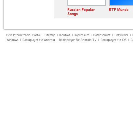
E BAYERN
WDR 5
Russian Popular
RTP Mundo
Songs
Dein Internetradio-Portal :
Sitemap
|
Kontakt
|
Impressum
|
Datenschutz
|
Entwickler
|
Windows
|
Radioplayer für Android
|
Radioplayer für Android TV
|
Radioplayer für iOS
|
R