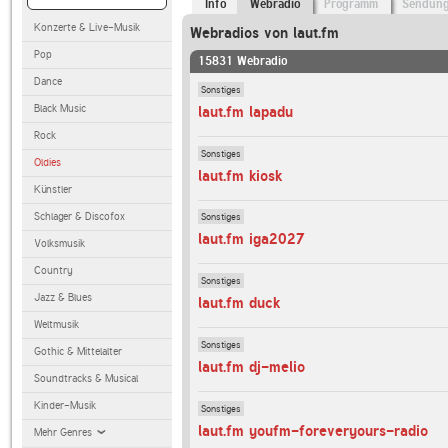
Info
Webradio
Programm
Sendun
Konzerte & Live-Musik
Webradios von laut.fm
Pop
15831 Webradio
Dance
Sonstiges
Black Music
laut.fm lapadu
Rock
Sonstiges
Oldies
laut.fm kiosk
Künstler
Schlager & Discofox
Sonstiges
laut.fm iga2027
Volksmusik
Country
Sonstiges
Jazz & Blues
laut.fm duck
Weltmusik
Sonstiges
Gothic & Mittelalter
laut.fm dj-melio
Soundtracks & Musical
Kinder-Musik
Sonstiges
laut.fm youfm-foreveryours-radio
Mehr Genres