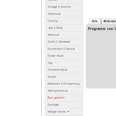
Schlager & Discofox
Volksmusik
Country
Info
Webradi
Jazz & Blues
Programm von l
Weltmusik
Gothic & Mittelalter
Soundtracks & Musical
Kinder-Musik
Gay
Christliche Musik
Gospel
Meditation & Entspannung
Weihnachtsmusik
Bunt gemischt
Sonstiges
Weniger Genres