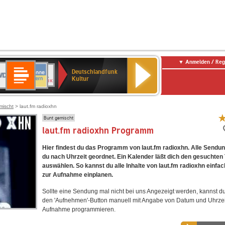
Anmelden / Reg
Deutschlandfunk
DR
ANTENNE
3
Deutschlandfunk
80er
SWR1
BR-
NDR
Deutschlandfunk
Kultur
BAYERN
90er
Baden-
KLASSIK
2
Kultur
OLDIE
Württemberg
ANTENNE
mischt
> laut.fm radioxhn
Bunt gemischt
laut.fm radioxhn Programm
Hier findest du das Programm von laut.fm radioxhn. Alle Sendun
du nach Uhrzeit geordnet. Ein Kalender läßt dich den gesuchten
auswählen. So kannst du alle Inhalte von laut.fm radioxhn einfac
zur Aufnahme einplanen.
Sollte eine Sendung mal nicht bei uns Angezeigt werden, kannst d
den 'Aufnehmen'-Button manuell mit Angabe von Datum und Uhrzei
Aufnahme programmieren.