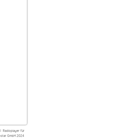
|
Radioplayer für
star GmbH 2024