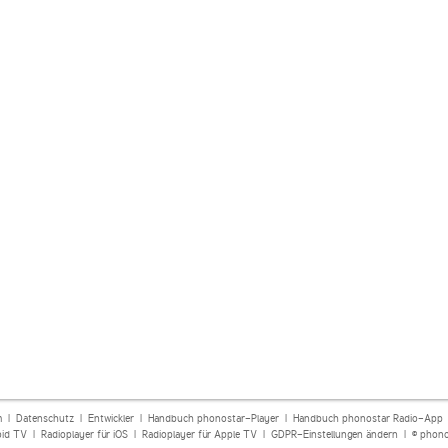
m
|
Datenschutz
|
Entwickler
|
Handbuch phonostar-Player
|
Handbuch phonostar Radio-App
oid TV
|
Radioplayer für iOS
|
Radioplayer für Apple TV
|
GDPR-Einstellungen ändern
| © phono