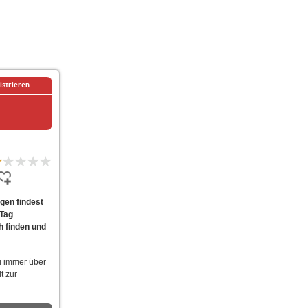
istrieren
gen findest
 Tag
h finden und
u immer über
t zur