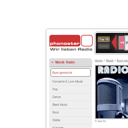
W
SWR
Top 10
4
Zuletzt
Home
>
Musik
>
Bunt ge
Musik-Radio
Bunt gemischt
Konzerte & Live-Musik
Pop
Dance
Black Music
Rock
Oldies
© laut.fm
Künstler