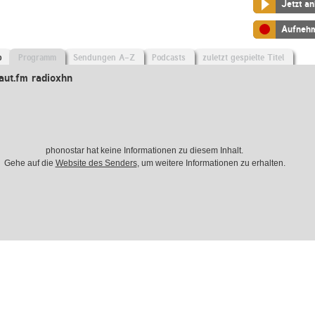
Jetzt a
Aufneh
o
Programm
Sendungen A-Z
Podcasts
zuletzt gespielte Titel
aut.fm radioxhn
phonostar hat keine Informationen zu diesem Inhalt.
Gehe auf die
Website des Senders
, um weitere Informationen zu erhalten.