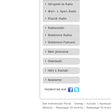
Hörspiele im Radio
Wort- & Sport-Radio
Klassik-Radio
Radiosender
Beliebteste Radios
Beliebteste Podcasts
Mein phonostar
Downloads
Hilfe & Kontakt
Newsletter
PHONOSTAR AUF
Dein Internetradio-Portal :
Sitemap
|
Kontakt
|
Impressu
Windows
|
Radioplayer für Android
|
Radioplayer für Andr