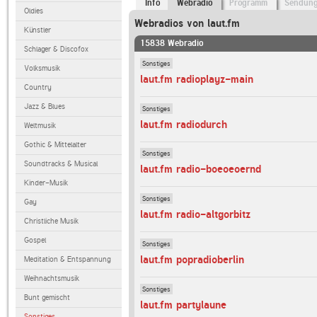
Info
Webradio
Programm
Sendun
Oldies
Webradios von laut.fm
Künstler
15838 Webradio
Schlager & Discofox
Sonstiges
Volksmusik
laut.fm radioplayz-main
Country
Jazz & Blues
Sonstiges
laut.fm radiodurch
Weltmusik
Gothic & Mittelalter
Sonstiges
Soundtracks & Musical
laut.fm radio-boeoeoernd
Kinder-Musik
Sonstiges
Gay
laut.fm radio-altgorbitz
Christliche Musik
Gospel
Sonstiges
laut.fm popradioberlin
Meditation & Entspannung
Weihnachtsmusik
Sonstiges
Bunt gemischt
laut.fm partylaune
Sonstiges