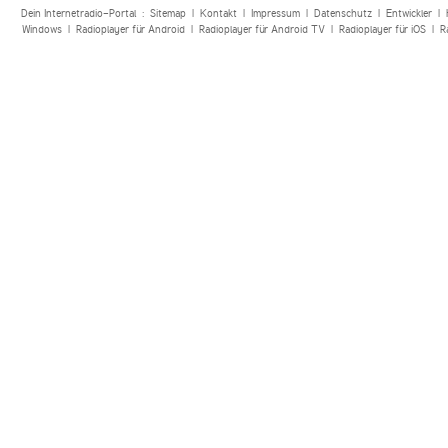
Dein Internetradio-Portal :
Sitemap
|
Kontakt
|
Impressum
|
Datenschutz
|
Entwickler
|
Windows
|
Radioplayer für Android
|
Radioplayer für Android TV
|
Radioplayer für iOS
|
R