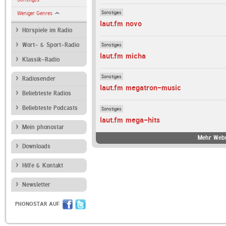
Sonstiges
Weniger Genres
laut.fm novo
Hörspiele im Radio
Sonstiges
Wort- & Sport-Radio
laut.fm micha
Klassik-Radio
Sonstiges
Radiosender
laut.fm megatron-music
Beliebteste Radios
Beliebteste Podcasts
Sonstiges
laut.fm mega-hits
Mein phonostar
Mehr Webr
Downloads
Hilfe & Kontakt
Newsletter
PHONOSTAR AUF