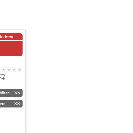
istrieren
nhören
men