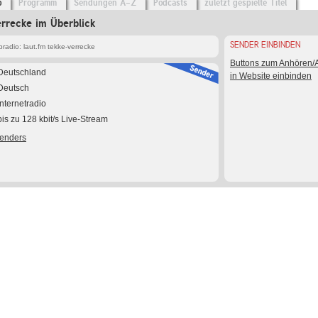
o
Programm
Sendungen A-Z
Podcasts
zuletzt gespielte Titel
errecke im Überblick
SENDER EINBINDEN
adio: laut.fm tekke-verrecke
Buttons zum Anhören
Deutschland
in Website einbinden
Deutsch
Internetradio
bis zu 128 kbit/s Live-Stream
Senders