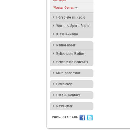
Weniger Genres
Hörspiele im Radio
Wort- & Sport-Radio
Klassik-Radio
Radiosender
Beliebteste Radios
Beliebteste Podcasts
Mein phonostar
Downloads
Hilfe & Kontakt
Newsletter
PHONOSTAR AUF