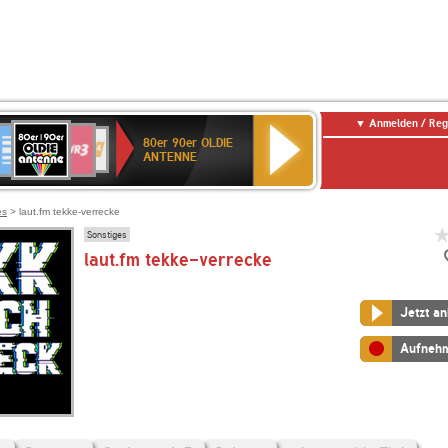
Anmelden / Reg
80er
eutschlandfunk
SWR3
WDR
SWR
80er 90er OLDIE
90er
4
Kultur
ANTENNE
OLDIE
ANTENNE
es
> laut.fm tekke-verrecke
Sonstiges
laut.fm tekke-verrecke
Jetzt a
Aufneh