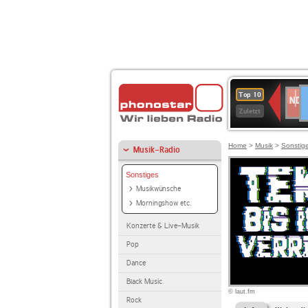
D
NDR
Top 10
2
Zuletzt
Home
>
Musik
>
Sonstig
Musik-Radio
Sonstiges
Musikwünsche
Morningshow etc.
Konzerte & Live-Musik
Pop
Dance
Black Music
© laut.fm
Rock