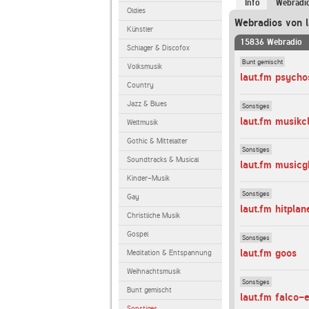
Info
Webradi
Oldies
Webradios von l
Künstler
15836 Webradio
Schlager & Discofox
Bunt gemischt
Volksmusik
laut.fm psych
Country
Jazz & Blues
Sonstiges
laut.fm musikc
Weltmusik
Gothic & Mittelalter
Sonstiges
Soundtracks & Musical
laut.fm musicg
Kinder-Musik
Sonstiges
Gay
laut.fm hitpla
Christliche Musik
Gospel
Sonstiges
laut.fm goos
Meditation & Entspannung
Weihnachtsmusik
Sonstiges
Bunt gemischt
laut.fm falco-
Sonstiges