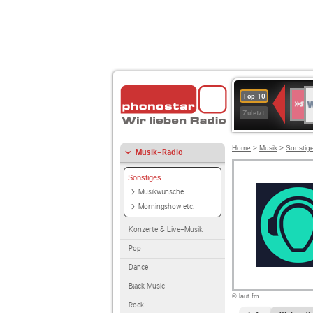
W
SWR
Top 10
4
Zuletzt
Home
>
Musik
>
Sonstig
Musik-Radio
Sonstiges
Musikwünsche
Morningshow etc.
Konzerte & Live-Musik
Pop
Dance
Black Music
© laut.fm
Rock