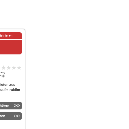
istrieren
bieten aus
ut.fm raidfm
nhören
men