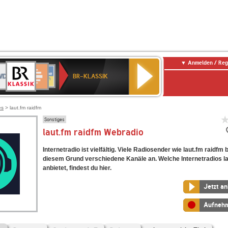
Anmelden / Reg
BR-
DR
Deutschlandfunk
3
Deutschlandfunk
80er
NDR
ANTENNE
SWR
KLASSIK
BR-KLASSIK
Kultur
90er
2
BAYERN
Kultur
OLDIE
ANTENNE
es
> laut.fm raidfm
Sonstiges
laut.fm raidfm Webradio
Internetradio ist vielfältig. Viele Radiosender wie laut.fm raidfm 
diesem Grund verschiedene Kanäle an. Welche Internetradios la
anbietet, findest du hier.
Jetzt a
Aufneh