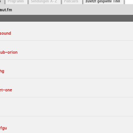
o
Programm
Sendungen A-Z
Podcasts
zuletzt gespielte Titel
aut.fm
osound
lub-orion
hg
net-one
efgu