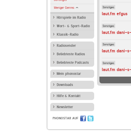
Sonstiges
Weniger Genres
laut.fm efgus
Hörspiele im Radio
Sonstiges
Wort- & Sport-Radio
laut.fm dani-s
Klassik-Radio
Sonstiges
Radiosender
laut.fm dani-
Beliebteste Radios
Beliebteste Podcasts
Sonstiges
laut.fm dani-
Mein phonostar
Downloads
Hilfe & Kontakt
Newsletter
PHONOSTAR AUF