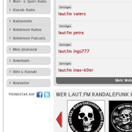
Wort- & Sport-Radio
Sonstiges
Klassik-Radio
laut.fm vaters
Radiosender
Sonstiges
Beliebteste Radios
laut.fm petra
Beliebteste Podcasts
Sonstiges
Mein phonostar
laut.fm ingo777
Downloads
Sonstiges
laut.fm inas-60er
Hilfe & Kontakt
Mehr Webr
Newsletter
WER LAUT.FM RANDALEFUNK 
PHONOSTAR AUF