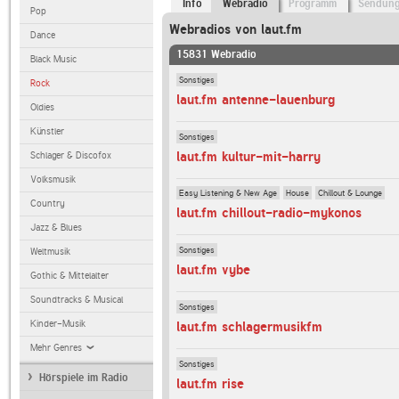
Info
Webradio
Programm
Sendun
Pop
Webradios von laut.fm
Dance
15831 Webradio
Black Music
Sonstiges
Rock
laut.fm antenne-lauenburg
Oldies
Künstler
Sonstiges
laut.fm kultur-mit-harry
Schlager & Discofox
Volksmusik
Easy Listening & New Age
House
Chillout & Lounge
Country
laut.fm chillout-radio-mykonos
Jazz & Blues
Sonstiges
Weltmusik
laut.fm vybe
Gothic & Mittelalter
Soundtracks & Musical
Sonstiges
Kinder-Musik
laut.fm schlagermusikfm
Mehr Genres
Sonstiges
Hörspiele im Radio
laut.fm rise