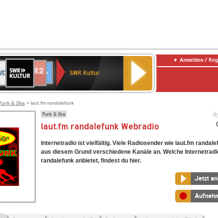
Anmelden / Reg
SWR
DR
NDR
ENNE
80er
SWR3
WDR
BR-
Deutschlandfunk
Deutschlandfunk
Kultur
SWR Kultur
2
ERN
90er
4
KLASSIK
Kultur
OLDIE
ANTENNE
Punk & Ska
> laut.fm randalefunk
Punk & Ska
laut.fm randalefunk Webradio
Internetradio ist vielfältig. Viele Radiosender wie laut.fm randal
aus diesem Grund verschiedene Kanäle an. Welche Internetradi
randalefunk anbietet, findest du hier.
Jetzt a
Aufneh