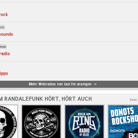
rock
cht
-sounds
Metal
radio
ipps
Mehr Webradios von laut.fm anzeigen
M RANDALEFUNK HÖRT, HÖRT AUCH
Seite