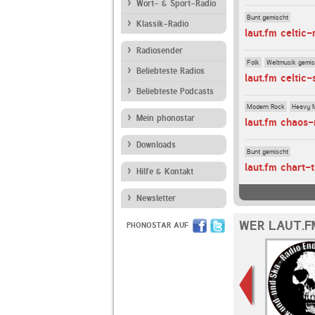
Wort- & Sport-Radio
Bunt gemischt
Klassik-Radio
laut.fm celtic-
Radiosender
Folk
Weltmusik gemis
Beliebteste Radios
laut.fm celtic
Beliebteste Podcasts
Modern Rock
Heavy 
Mein phonostar
laut.fm chaos-
Downloads
Bunt gemischt
laut.fm chart-t
Hilfe & Kontakt
Newsletter
WER LAUT.F
PHONOSTAR AUF