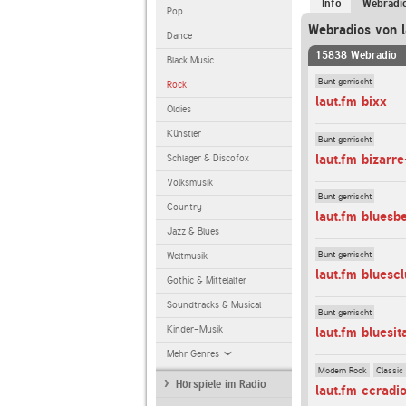
Info
Webradi
Pop
Webradios von l
Dance
15838 Webradio
Black Music
Bunt gemischt
Rock
laut.fm bixx
Oldies
Künstler
Bunt gemischt
laut.fm bizarre
Schlager & Discofox
Volksmusik
Bunt gemischt
Country
laut.fm bluesb
Jazz & Blues
Bunt gemischt
Weltmusik
laut.fm bluesc
Gothic & Mittelalter
Soundtracks & Musical
Bunt gemischt
Kinder-Musik
laut.fm bluesit
Mehr Genres
Modern Rock
Classic
Hörspiele im Radio
laut.fm ccradi