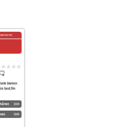
istrieren
efunk bieten
os laut.fm
nhören
men