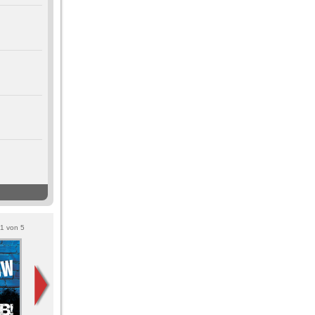
1
von
5