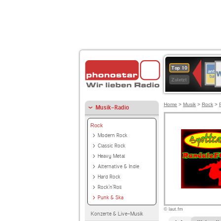
W
ANT
Top 10
2
BAY
Zuletzt
Home
>
Musik
>
Rock
>
Musik-Radio
Rock
Modern Rock
Classic Rock
Heavy Metal
Alternative & Indie
Hard Rock
Rock'n'Roll
Punk & Ska
© laut.fm
Konzerte & Live-Musik