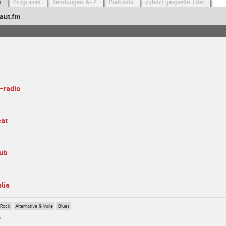
o
Programm
Sendungen A-Z
Podcasts
zuletzt gespielte Titel
aut.fm
-radio
eat
lub
alia
 Rock
Alternative & Indie
Blues
o