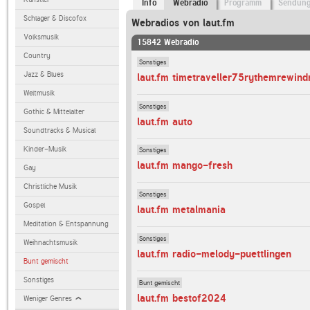
Info
Webradio
Programm
Sendun
Schlager & Discofox
Webradios von laut.fm
Volksmusik
15842 Webradio
Country
Sonstiges
Jazz & Blues
laut.fm timetraveller75rythemrewind
Weltmusik
Sonstiges
Gothic & Mittelalter
laut.fm auto
Soundtracks & Musical
Kinder-Musik
Sonstiges
laut.fm mango-fresh
Gay
Christliche Musik
Sonstiges
Gospel
laut.fm metalmania
Meditation & Entspannung
Sonstiges
Weihnachtsmusik
laut.fm radio-melody-puettlingen
Bunt gemischt
Sonstiges
Bunt gemischt
laut.fm bestof2024
Weniger Genres