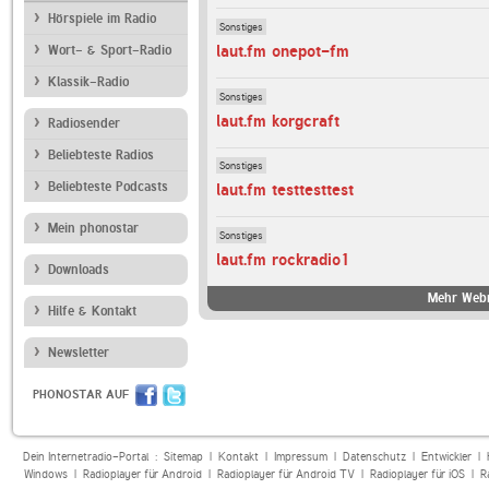
Hörspiele im Radio
Sonstiges
laut.fm onepot-fm
Wort- & Sport-Radio
Klassik-Radio
Sonstiges
laut.fm korgcraft
Radiosender
Beliebteste Radios
Sonstiges
Beliebteste Podcasts
laut.fm testtesttest
Mein phonostar
Sonstiges
laut.fm rockradio1
Downloads
Mehr Webr
Hilfe & Kontakt
Newsletter
PHONOSTAR AUF
Dein Internetradio-Portal :
Sitemap
|
Kontakt
|
Impressum
|
Datenschutz
|
Entwickler
|
Windows
|
Radioplayer für Android
|
Radioplayer für Android TV
|
Radioplayer für iOS
|
R