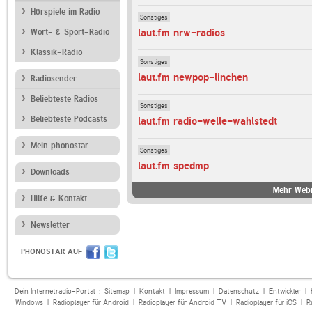
Hörspiele im Radio
Sonstiges
laut.fm nrw-radios
Wort- & Sport-Radio
Klassik-Radio
Sonstiges
laut.fm newpop-linchen
Radiosender
Beliebteste Radios
Sonstiges
Beliebteste Podcasts
laut.fm radio-welle-wahlstedt
Mein phonostar
Sonstiges
laut.fm spedmp
Downloads
Mehr Webr
Hilfe & Kontakt
Newsletter
PHONOSTAR AUF
Dein Internetradio-Portal :
Sitemap
|
Kontakt
|
Impressum
|
Datenschutz
|
Entwickler
|
Windows
|
Radioplayer für Android
|
Radioplayer für Android TV
|
Radioplayer für iOS
|
R