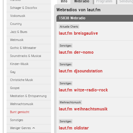
Info
Webradio
Programm
Sendun
Schlager & Discofox
Webradios von laut.fm
Volksmusik
15838 Webradio
Country
Aktuelle Charts
Jazz & Blues
laut.fm breisgaulive
Weltmusik
Sonstiges
Gothic & Mittelalter
laut.fm der-nomo
Soundtracks & Musical
Kinder-Musik
Sonstiges
laut.fm djsoundstation
Gay
Christliche Musik
Sonstiges
Gospel
laut.fm witze-radio-rock
Meditation & Entspannung
Weihnachtsmusik
Weihnachtsmusik
laut.fm weihnachtsmusik
Bunt gemischt
Sonstiges
Sonstiges
laut.fm oldistar
Weniger Genres