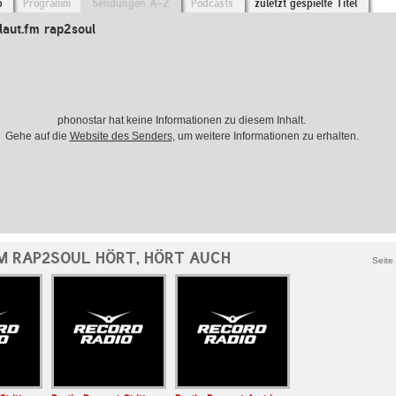
o
Programm
Sendungen A-Z
Podcasts
zuletzt gespielte Titel
aut.fm rap2soul
phonostar hat keine Informationen zu diesem Inhalt.
Gehe auf die
Website des Senders
, um weitere Informationen zu erhalten.
M RAP2SOUL HÖRT, HÖRT AUCH
Seite