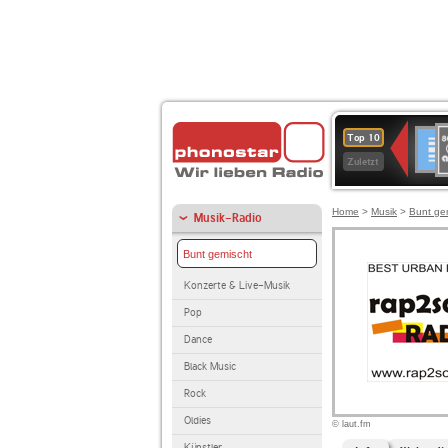
8
Deuts
Top 10
9
Zuletzt
O
A
Home
>
Musik
>
Bunt ge
Musik-Radio
Bunt gemischt
Konzerte & Live-Musik
Pop
Dance
Black Music
Rock
Oldies
© laut.fm
Künstler