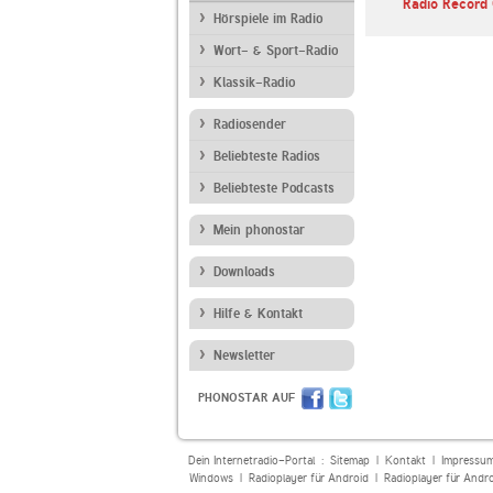
Radio Record 
Hörspiele im Radio
Wort- & Sport-Radio
Klassik-Radio
Radiosender
Beliebteste Radios
Beliebteste Podcasts
Mein phonostar
Downloads
Hilfe & Kontakt
Newsletter
PHONOSTAR AUF
Dein Internetradio-Portal :
Sitemap
|
Kontakt
|
Impressu
Windows
|
Radioplayer für Android
|
Radioplayer für Andr