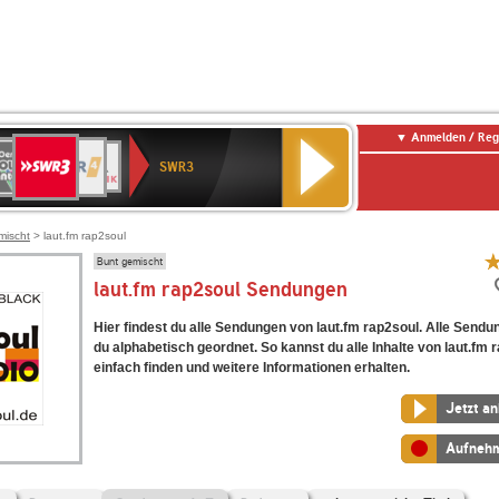
Anmelden / Reg
SWR3
0er
WDR
chlandfunk
NDR
BR-
SWR
SWR3
0er
4
2
KLASSIK
Kultur
LDIE
NTENNE
mischt
> laut.fm rap2soul
Bunt gemischt
laut.fm rap2soul Sendungen
Hier findest du alle Sendungen von laut.fm rap2soul. Alle Sendu
du alphabetisch geordnet. So kannst du alle Inhalte von laut.fm 
einfach finden und weitere Informationen erhalten.
Jetzt a
Aufneh