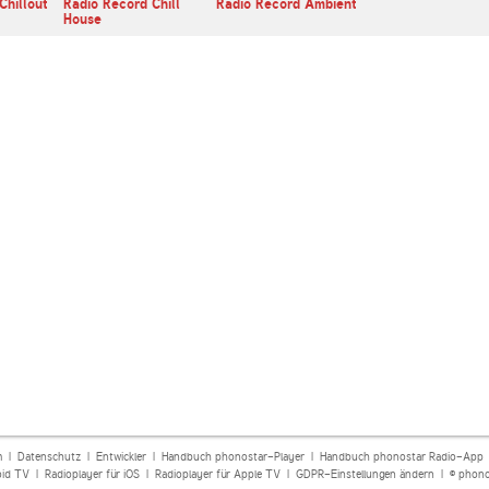
Chillout
Radio Record Chill
Radio Record Ambient
House
m
|
Datenschutz
|
Entwickler
|
Handbuch phonostar-Player
|
Handbuch phonostar Radio-App
oid TV
|
Radioplayer für iOS
|
Radioplayer für Apple TV
|
GDPR-Einstellungen ändern
| © phono