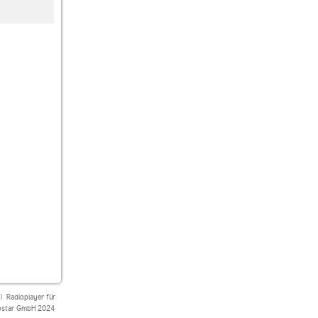
|
Radioplayer für
star GmbH 2024