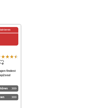
istrieren
ngen findest
rap2soul
nhören
men