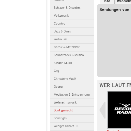
Info
Webradi
Schlager & Discofox
Sendungen von l
Volksmusik
Country
Jazz & Blues
Weltmusik
Gothic & Mittelalter
Soundtracks & Musical
Kinder-Musik
Gay
Christliche Musik
WER LAUT.F
Gospel
Meditation & Entspannung
Weihnachtsmusik
Bunt gemischt
Sonstiges
Weniger Genres