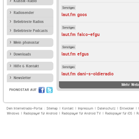
Klassik-Radio
Sonstiges
Radiosender
laut.fm goos
Beliebteste Radios
Sonstiges
Beliebteste Podcasts
laut.fm falco-efgu
Mein phonostar
Sonstiges
laut.fm efgus
Downloads
Hilfe & Kontakt
Sonstiges
laut.fm dani-s-oldieradio
Newsletter
Mehr Webr
PHONOSTAR AUF
Dein Internetradio-Portal :
Sitemap
|
Kontakt
|
Impressum
|
Datenschutz
|
Entwickler
|
Windows
|
Radioplayer für Android
|
Radioplayer für Android TV
|
Radioplayer für iOS
|
R