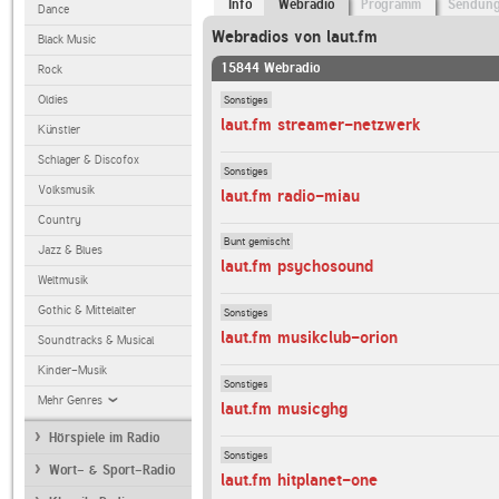
Info
Webradio
Programm
Sendun
Dance
Webradios von laut.fm
Black Music
15844 Webradio
Rock
Sonstiges
Oldies
laut.fm streamer-netzwerk
Künstler
Schlager & Discofox
Sonstiges
Volksmusik
laut.fm radio-miau
Country
Bunt gemischt
Jazz & Blues
laut.fm psychosound
Weltmusik
Gothic & Mittelalter
Sonstiges
laut.fm musikclub-orion
Soundtracks & Musical
Kinder-Musik
Sonstiges
Mehr Genres
laut.fm musicghg
Hörspiele im Radio
Sonstiges
Wort- & Sport-Radio
laut.fm hitplanet-one