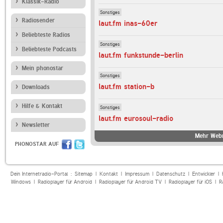
Klassik-Radio
Sonstiges
Radiosender
laut.fm inas-60er
Beliebteste Radios
Sonstiges
Beliebteste Podcasts
laut.fm funkstunde-berlin
Mein phonostar
Sonstiges
laut.fm station-b
Downloads
Hilfe & Kontakt
Sonstiges
laut.fm eurosoul-radio
Newsletter
Mehr Webr
PHONOSTAR AUF
Dein Internetradio-Portal :
Sitemap
|
Kontakt
|
Impressum
|
Datenschutz
|
Entwickler
|
Windows
|
Radioplayer für Android
|
Radioplayer für Android TV
|
Radioplayer für iOS
|
R