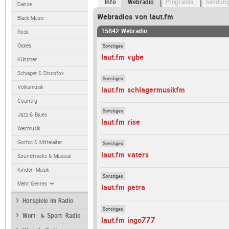
Info
Webradio
Programm
Sendun
Dance
Webradios von laut.fm
Black Music
15842 Webradio
Rock
Sonstiges
Oldies
laut.fm vybe
Künstler
Schlager & Discofox
Sonstiges
Volksmusik
laut.fm schlagermusikfm
Country
Sonstiges
Jazz & Blues
laut.fm rise
Weltmusik
Gothic & Mittelalter
Sonstiges
laut.fm vaters
Soundtracks & Musical
Kinder-Musik
Sonstiges
Mehr Genres
laut.fm petra
Hörspiele im Radio
Sonstiges
Wort- & Sport-Radio
laut.fm ingo777