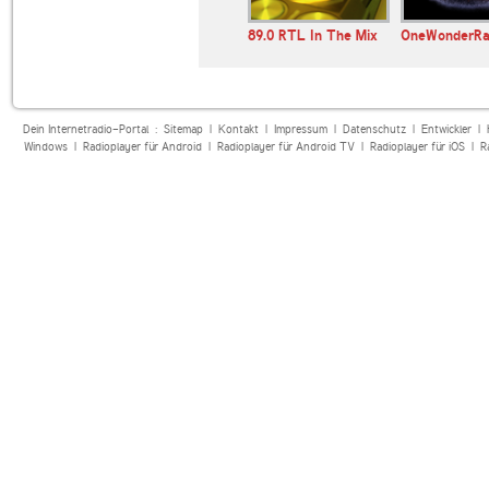
E 107.7
89.0 RTL
89.0 RTL In The Mix
OneWonderRa
Dein Internetradio-Portal :
Sitemap
|
Kontakt
|
Impressum
|
Datenschutz
|
Entwickler
|
Windows
|
Radioplayer für Android
|
Radioplayer für Android TV
|
Radioplayer für iOS
|
R