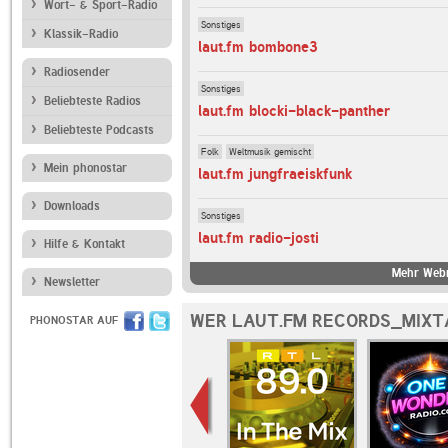
Wort- & Sport-Radio
Sonstiges
Klassik-Radio
laut.fm bombone3
Radiosender
Sonstiges
Beliebteste Radios
laut.fm blocki-black-panther
Beliebteste Podcasts
Folk
Weltmusik gemischt
Mein phonostar
laut.fm jungfraeiskfunk
Downloads
Sonstiges
laut.fm radio-josti
Hilfe & Kontakt
Mehr Webr
Newsletter
WER LAUT.FM RECORDS_MIXT
PHONOSTAR AUF