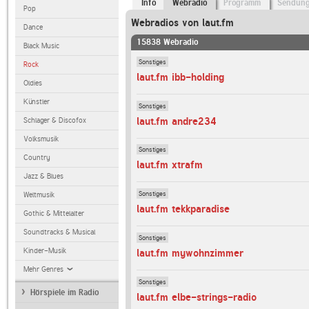
Info
Webradio
Programm
Sendun
Pop
Webradios von laut.fm
Dance
15838 Webradio
Black Music
Sonstiges
Rock
laut.fm ibb-holding
Oldies
Künstler
Sonstiges
laut.fm andre234
Schlager & Discofox
Volksmusik
Sonstiges
Country
laut.fm xtrafm
Jazz & Blues
Sonstiges
Weltmusik
laut.fm tekkparadise
Gothic & Mittelalter
Soundtracks & Musical
Sonstiges
Kinder-Musik
laut.fm mywohnzimmer
Mehr Genres
Sonstiges
Hörspiele im Radio
laut.fm elbe-strings-radio