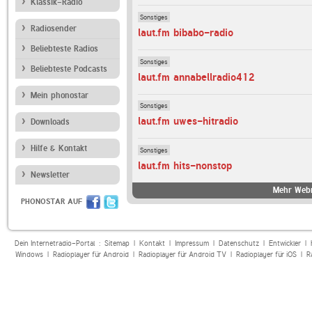
Klassik-Radio
Sonstiges
Radiosender
laut.fm bibabo-radio
Beliebteste Radios
Sonstiges
Beliebteste Podcasts
laut.fm annabellradio412
Mein phonostar
Sonstiges
laut.fm uwes-hitradio
Downloads
Hilfe & Kontakt
Sonstiges
laut.fm hits-nonstop
Newsletter
Mehr Webr
PHONOSTAR AUF
Dein Internetradio-Portal :
Sitemap
|
Kontakt
|
Impressum
|
Datenschutz
|
Entwickler
|
Windows
|
Radioplayer für Android
|
Radioplayer für Android TV
|
Radioplayer für iOS
|
R