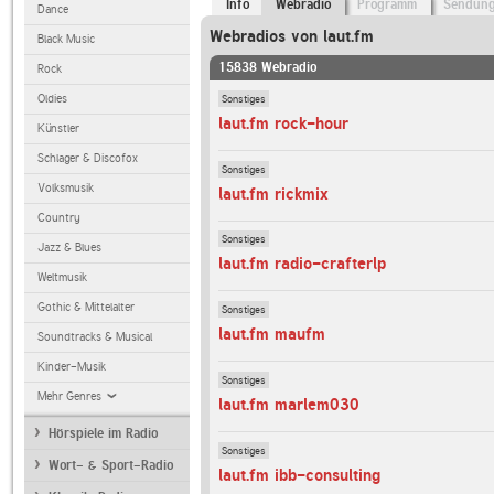
Info
Webradio
Programm
Sendun
Dance
Webradios von laut.fm
Black Music
15838 Webradio
Rock
Sonstiges
Oldies
laut.fm rock-hour
Künstler
Schlager & Discofox
Sonstiges
Volksmusik
laut.fm rickmix
Country
Sonstiges
Jazz & Blues
laut.fm radio-crafterlp
Weltmusik
Gothic & Mittelalter
Sonstiges
laut.fm maufm
Soundtracks & Musical
Kinder-Musik
Sonstiges
Mehr Genres
laut.fm marlem030
Hörspiele im Radio
Sonstiges
Wort- & Sport-Radio
laut.fm ibb-consulting