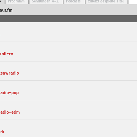
o
Programm
Sendungen A-Z
Podcasts
zuletzt gespielte Titel
aut.fm
a
zollern
zsawradio
radio-pop
oradio-edm
ark