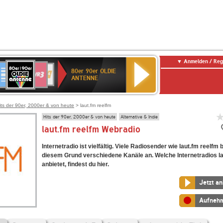
Anmelden / Reg
80er
eutschlandfunk
SWR3
WDR
SWR
80er 90er OLDIE
90er
4
Kultur
ANTENNE
OLDIE
ANTENNE
its der 90er, 2000er & von heute
> laut.fm reelfm
Hits der 90er, 2000er & von heute
Alternative & Indie
laut.fm reelfm Webradio
Internetradio ist vielfältig. Viele Radiosender wie laut.fm reelfm 
diesem Grund verschiedene Kanäle an. Welche Internetradios la
anbietet, findest du hier.
Jetzt a
Aufneh