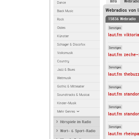
Info
Webradi
Dance
Webradios von l
Black Music
15836 Webradio
Rock
Sonstiges
Oldies
laut.fm viktori
Künstler
Schlager & Discofox
Sonstiges
Volksmusik
laut.fm zeche-
Country
Sonstiges
Jazz & Blues
laut.fm thebuz
Weltmusik
Gothic & Mittelalter
Sonstiges
laut.fm stando
Soundtracks & Musical
Kinder-Musik
Sonstiges
Mehr Genres
laut.fm stand
Hörspiele im Radio
Sonstiges
Wort- & Sport-Radio
laut.fm rheinp