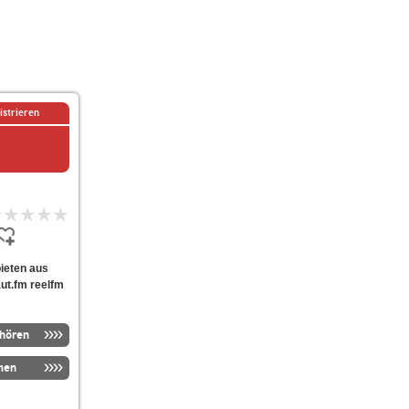
istrieren
bieten aus
ut.fm reelfm
nhören
men