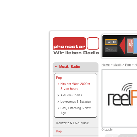
D
NDR
Top 10
2
Zuletzt
Home
>
Musik
>
Pop
>
H
Musik-Radio
Pop
Hits der 90er, 2000er
& von heute
Aktuelle Charts
Lovesongs & Balladen
Easy Listening & New
Age
Konzerte & Live-Musik
© laut.fm
Pop