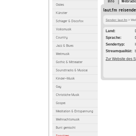
Info
Webradi
Oldies
laut.fm reisend
Künstler
Sender: laut.fm
> Webr
Schlager & Discofox
Volksmusik
Land
Country
Sprache
Sendertyp
Jazz & Blues
Streamqualität
Weltmusik
Zur Website des 
Gothic & Mittelalter
Soundtracks & Musical
Kinder-Musik
Gay
Christliche Musik
Gospel
Meditation & Entspannung
Weihnachtsmusik
Bunt gemischt
Sonstiges