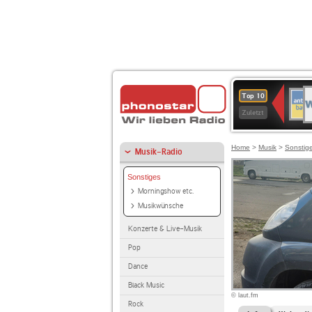
W
ANT
Top 10
2
BAY
Zuletzt
Home
>
Musik
>
Sonstig
Musik-Radio
Sonstiges
Morningshow etc.
Musikwünsche
Konzerte & Live-Musik
Pop
Dance
Black Music
© laut.fm
Rock