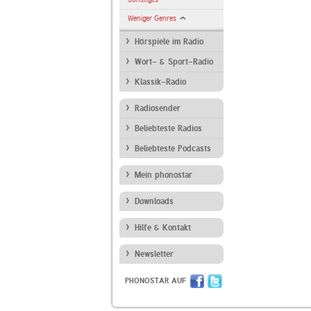
Weniger Genres
Hörspiele im Radio
Wort- & Sport-Radio
Klassik-Radio
Radiosender
Beliebteste Radios
Beliebteste Podcasts
Mein phonostar
Downloads
Hilfe & Kontakt
Newsletter
PHONOSTAR AUF