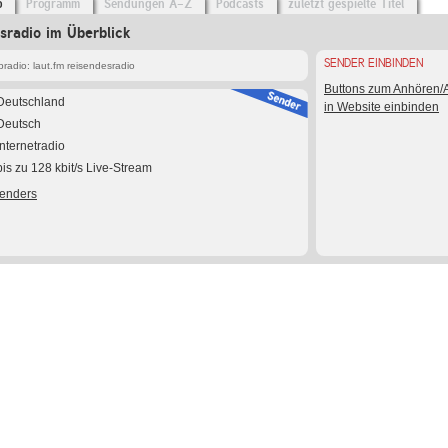
o
Programm
Sendungen A-Z
Podcasts
zuletzt gespielte Titel
esradio im Überblick
SENDER EINBINDEN
adio: laut.fm reisendesradio
Buttons zum Anhören
Deutschland
in Website einbinden
Deutsch
Internetradio
bis zu 128 kbit/s Live-Stream
Senders