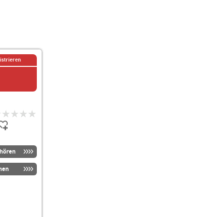
istrieren
nhören
men