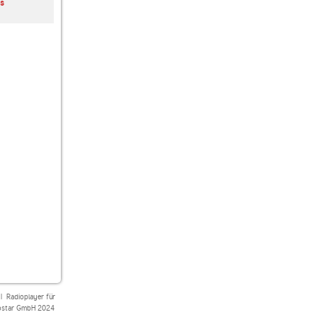
s
Nostalgie Plus
laut.fm retrowelle
M Radio Voix
Féminines
|
Radioplayer für
star GmbH 2024