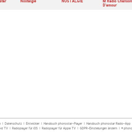
star
Nostalgie
NOSTALGIE
M Radio Chanson
D'amour
m
|
Datenschutz
|
Entwickler
|
Handbuch phonostar-Player
|
Handbuch phonostar Radio-App
oid TV
|
Radioplayer für iOS
|
Radioplayer für Apple TV
|
GDPR-Einstellungen ändern
| © phono