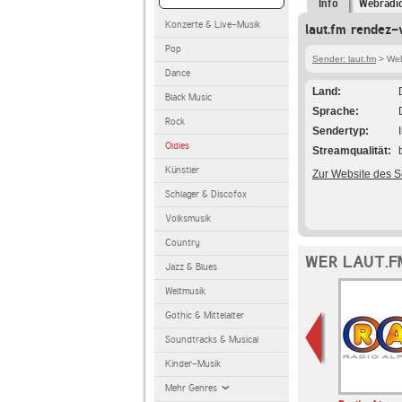
Info
Webradi
Konzerte & Live-Musik
laut.fm rendez-
Pop
Sender: laut.fm
> Web
Dance
Land
Black Music
Sprache
Rock
Sendertyp
Oldies
Streamqualität
Künstler
Zur Website des 
Schlager & Discofox
Volksmusik
Country
WER LAUT.F
Jazz & Blues
Weltmusik
Gothic & Mittelalter
Soundtracks & Musical
Kinder-Musik
Mehr Genres