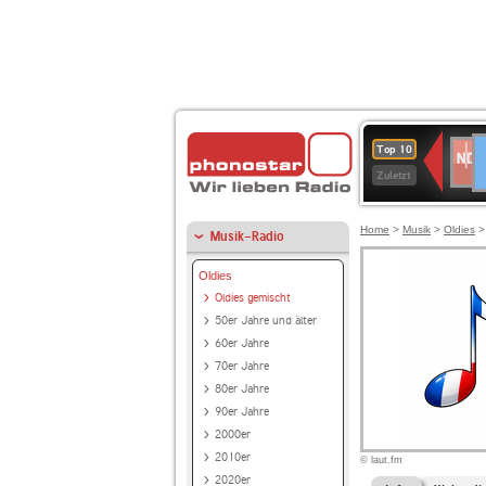
D
NDR
Top 10
2
Zuletzt
Home
>
Musik
>
Oldies
Musik-Radio
Oldies
Oldies gemischt
50er Jahre und älter
60er Jahre
70er Jahre
80er Jahre
90er Jahre
2000er
2010er
© laut.fm
2020er