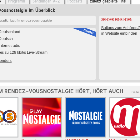
o
Programm
Sendungen A-Z
Podcasts
zuletzt gespielte Titel
vousnostalgie im Überblick
SENDER EINBINDEN
radio: laut.fm rendez-vousnostalgie
Buttons zum Anhören
Deutschland
in Website einbinden
Deutsch
Internetradio
bis zu 128 kbit/s Live-Stream
Senders
M RENDEZ-VOUSNOSTALGIE HÖRT, HÖRT AUCH
Seite