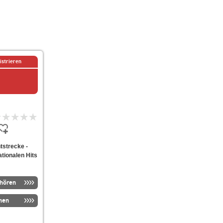
istrieren
tstrecke -
tionalen Hits
nhören
men