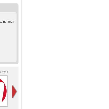
/Aufnehmen
1
von
5