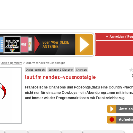
Anmelden / Reg
80er
eutschlandfunk
SWR3
WDR
SWR
80er 90er OLDIE
90er
4
Kultur
ANTENNE
OLDIE
ANTENNE
>
Oldies gemischt
> laut.fm rendez-vousnostalgie
Oldies gemischt
Schlager & Discofox
Chanson
laut.fm rendez-vousnostalgie
Französische Chansons und Popsongs,dazu eine Country -Nach
nicht nur für einsame Cowboys - ein Abendprogramm mit interna
und immer wieder Programmaktionen mit Frankreichbezug.
Jetzt a
Aufneh