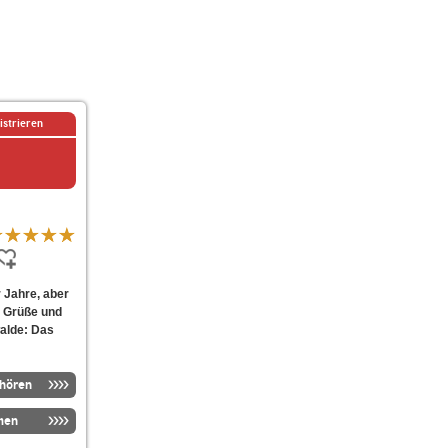
istrieren
r Jahre, aber
, Grüße und
alde: Das
nhören
men