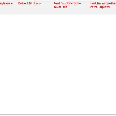
sytrance
Retro FM Disco
laut.fm 80s-rock-
laut.fm wsqk-the
must-die
retro-squawk