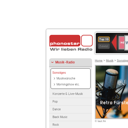
W
SWR
Top 10
4
Zuletzt
Home
>
Musik
>
Sonstig
Musik-Radio
Sonstiges
Musikwünsche
Morningshow etc.
Konzerte & Live-Musik
Pop
Dance
Black Music
© laut.fm
Rock