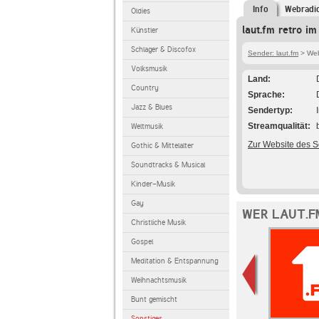
Info
Webradi
Oldies
laut.fm retro im
Künstler
Schlager & Discofox
Sender: laut.fm
> Webr
Volksmusik
Land
Country
Sprache
Jazz & Blues
Sendertyp
Streamqualität
Weltmusik
Zur Website des 
Gothic & Mittelalter
Soundtracks & Musical
Kinder-Musik
Gay
WER LAUT.F
Christliche Musik
Gospel
Meditation & Entspannung
Weihnachtsmusik
Bunt gemischt
Sonstiges