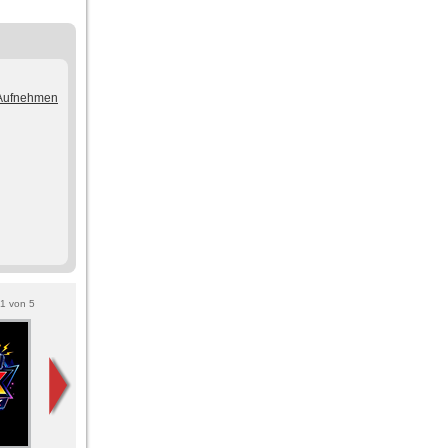
/Aufnehmen
1
von
5