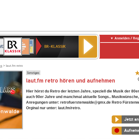
Anmelden / Reg
BR-
DR
Deutschlandfunk
3
Deutschlandfunk
80er
NDR
ANTENNE
SWR
KLASSIK
BR-KLASSIK
Kultur
90er
2
BAYERN
Kultur
OLDIE
ANTENNE
es
> laut.fm retro
Sonstiges
laut.fm retro hören und aufnehmen
Hier hörst du Retro der letzten Jahre, speziell die Musik der 80e
auch 90er Jahre und manchmal aktuelle Songs.. Musikwünsche
Anregungen unter: retrofuerstenwalde@gmx.de Retro Fürstenw
Orginal nur unter: laut.fm/retro.
Jetzt a
Aufneh