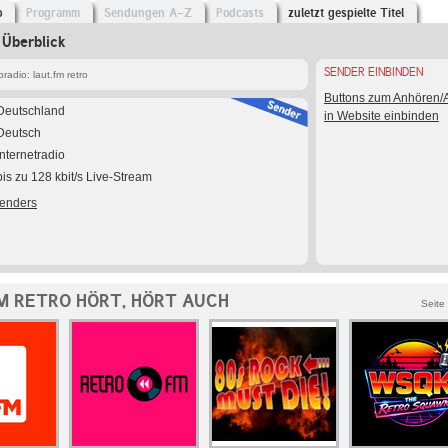
o
Programm
Sendungen A-Z
Podcasts
zuletzt gespielte Titel
 Überblick
SENDER EINBINDEN
adio: laut.fm retro
Buttons zum Anhören
Deutschland
in Website einbinden
Deutsch
Internetradio
bis zu 128 kbit/s Live-Stream
Senders
M RETRO HÖRT, HÖRT AUCH
Seite