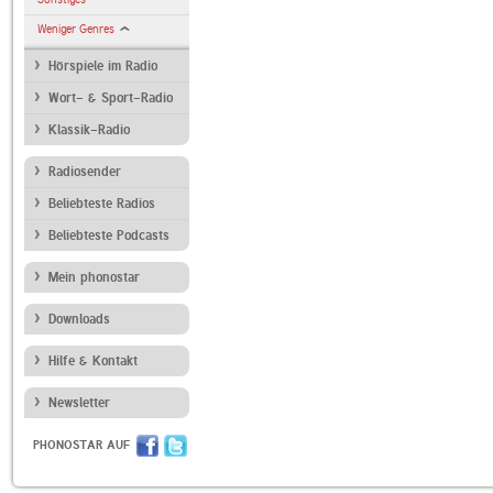
Weniger Genres
Hörspiele im Radio
Wort- & Sport-Radio
Klassik-Radio
Radiosender
Beliebteste Radios
Beliebteste Podcasts
Mein phonostar
Downloads
Hilfe & Kontakt
Newsletter
PHONOSTAR AUF