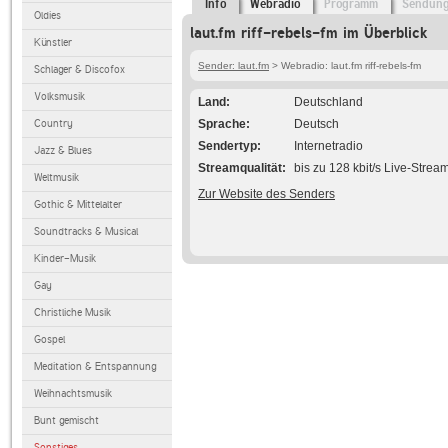
Info
Webradio
Programm
Sendun
Oldies
laut.fm riff-rebels-fm im Überblick
Künstler
Sender: laut.fm
> Webradio: laut.fm riff-rebels-fm
Schlager & Discofox
Volksmusik
Land
Deutschland
Country
Sprache
Deutsch
Sendertyp
Internetradio
Jazz & Blues
Streamqualität
bis zu 128 kbit/s Live-Strea
Weltmusik
Zur Website des Senders
Gothic & Mittelalter
Soundtracks & Musical
Kinder-Musik
Gay
Christliche Musik
Gospel
Meditation & Entspannung
Weihnachtsmusik
Bunt gemischt
Sonstiges