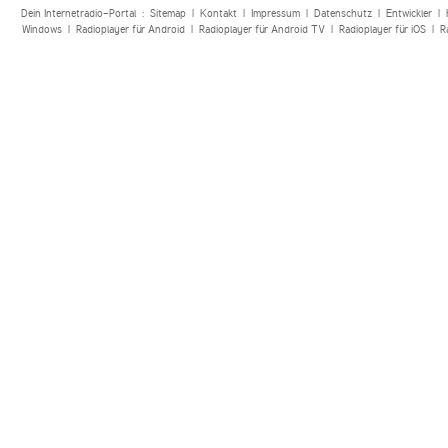
Dein Internetradio-Portal :
Sitemap
|
Kontakt
|
Impressum
|
Datenschutz
|
Entwickler
|
Windows
|
Radioplayer für Android
|
Radioplayer für Android TV
|
Radioplayer für iOS
|
R