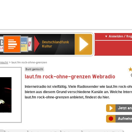
Anmelden / Reg
Deutschlandfunk
R-
ANTENNE
Deutschlandfunk
80er
SWR3
NDR
WDR
SWR
Deutschlandfunk
Kultur
LASSIK
BAYERN
90er
2
2
Kultur
Kultur
OLDIE
ANTENNE
mischt
> laut.fm rock-ohne-grenzen
Bunt gemischt
laut.fm rock-ohne-grenzen Webradio
Internetradio ist vielfältig. Viele Radiosender wie laut.fm rock-
bieten aus diesem Grund verschiedene Kanäle an. Welche Inter
laut.fm rock-ohne-grenzen anbietet, findest du hier.
Jetzt a
Aufneh