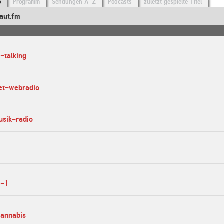
o
Programm
Sendungen A-Z
Podcasts
zuletzt gespielte Titel
aut.fm
-talking
eet-webradio
usik-radio
n-1
cannabis