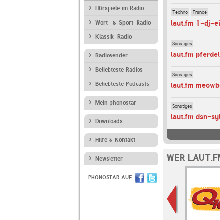
Hörspiele im Radio
Techno
Trance
laut.fm 1-dj-e
Wort- & Sport-Radio
Klassik-Radio
Sonstiges
laut.fm pferdel
Radiosender
Beliebteste Radios
Sonstiges
Beliebteste Podcasts
laut.fm meow
Mein phonostar
Sonstiges
laut.fm dsn-sy
Downloads
Hilfe & Kontakt
WER LAUT.F
Newsletter
PHONOSTAR AUF