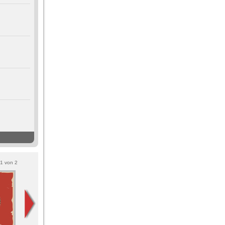
1
von
2