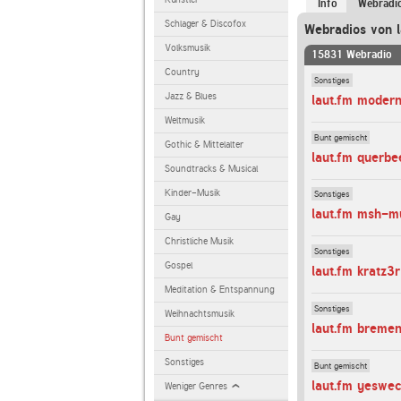
Info
Webradi
Schlager & Discofox
Webradios von l
Volksmusik
15831 Webradio
Country
Sonstiges
Jazz & Blues
laut.fm modern
Weltmusik
Bunt gemischt
Gothic & Mittelalter
laut.fm querb
Soundtracks & Musical
Kinder-Musik
Sonstiges
laut.fm msh-m
Gay
Christliche Musik
Sonstiges
Gospel
laut.fm kratz3r
Meditation & Entspannung
Sonstiges
Weihnachtsmusik
laut.fm breme
Bunt gemischt
Sonstiges
Bunt gemischt
laut.fm yeswe
Weniger Genres