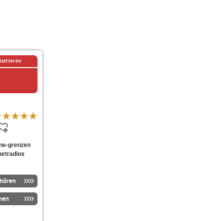
istrieren
ohne-grenzen
netradios
nhören
men