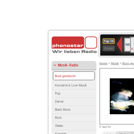
B
WDR
Top 10
K
4
Zuletzt
Home
>
Musik
>
Bunt ge
Musik-Radio
Bunt gemischt
Konzerte & Live-Musik
Pop
Dance
Black Music
Rock
Oldies
© laut.fm
Künstler