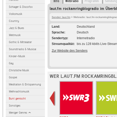
Info
Webradio
Programm
Sendun
Schlager & Discofox
laut.fm rockamringblogradio im Überbl
Volksmusik
Sender: laut.fm
> Webradio: laut.fm rockamringblogra
Country
Land
Deutschland
Jazz & Blues
Sprache
Deutsch
Weltmusik
Sendertyp
Internetradio
Gothic & Mittelalter
Streamqualität
bis zu 128 kbit/s Live-Strea
Soundtracks & Musical
Zur Website des Senders
Kinder-Musik
Gay
Christliche Musik
WER LAUT.FM ROCKAMRINGBL
Gospel
Meditation & Entspannung
Weihnachtsmusik
Bunt gemischt
Sonstiges
Weniger Genres