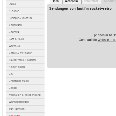
Info
Webradio
Programm
Sendun
Oldies
Sendungen von laut.fm rocket-retro
Künstler
Schlager & Discofox
Volksmusik
Country
phonostar hat k
Jazz & Blues
Gehe auf die
Website des
Weltmusik
Gothic & Mittelalter
Soundtracks & Musical
Kinder-Musik
Gay
Christliche Musik
Gospel
Meditation & Entspannung
Weihnachtsmusik
Bunt gemischt
Sonstiges