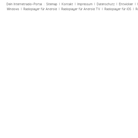
Dein Internetradio-Portal :
Sitemap
|
Kontakt
|
Impressum
|
Datenschutz
|
Entwickler
|
Windows
|
Radioplayer für Android
|
Radioplayer für Android TV
|
Radioplayer für iOS
|
R