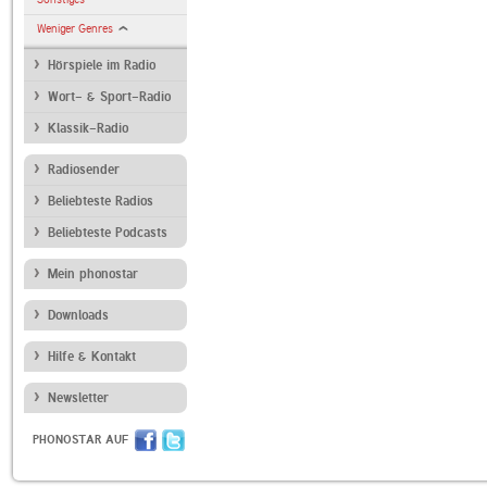
Weniger Genres
Hörspiele im Radio
Wort- & Sport-Radio
Klassik-Radio
Radiosender
Beliebteste Radios
Beliebteste Podcasts
Mein phonostar
Downloads
Hilfe & Kontakt
Newsletter
PHONOSTAR AUF