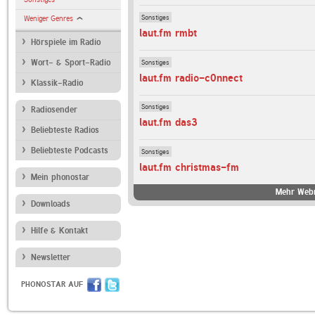
Sonstiges
Weniger Genres
laut.fm rmbt
Hörspiele im Radio
Sonstiges
Wort- & Sport-Radio
laut.fm radio-c0nnect
Klassik-Radio
Sonstiges
Radiosender
laut.fm das3
Beliebteste Radios
Beliebteste Podcasts
Sonstiges
laut.fm christmas-fm
Mein phonostar
Mehr Webr
Downloads
Hilfe & Kontakt
Newsletter
PHONOSTAR AUF