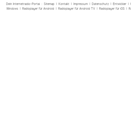
Dein Internetradio-Portal :
Sitemap
|
Kontakt
|
Impressum
|
Datenschutz
|
Entwickler
|
Windows
|
Radioplayer für Android
|
Radioplayer für Android TV
|
Radioplayer für iOS
|
R