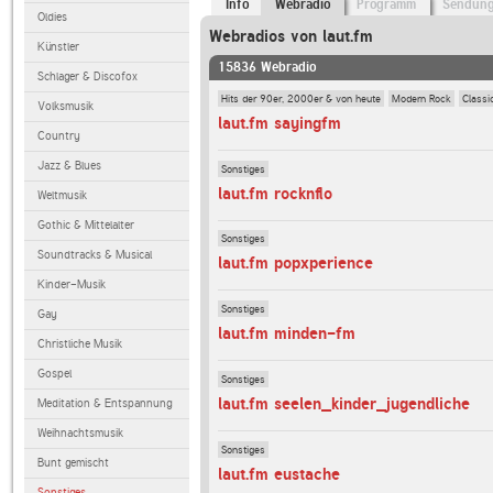
Info
Webradio
Programm
Sendun
Oldies
Webradios von laut.fm
Künstler
15836 Webradio
Schlager & Discofox
Hits der 90er, 2000er & von heute
Modern Rock
Classi
Volksmusik
laut.fm sayingfm
Country
Jazz & Blues
Sonstiges
laut.fm rocknflo
Weltmusik
Gothic & Mittelalter
Sonstiges
Soundtracks & Musical
laut.fm popxperience
Kinder-Musik
Sonstiges
Gay
laut.fm minden-fm
Christliche Musik
Gospel
Sonstiges
laut.fm seelen_kinder_jugendliche
Meditation & Entspannung
Weihnachtsmusik
Sonstiges
Bunt gemischt
laut.fm eustache
Sonstiges