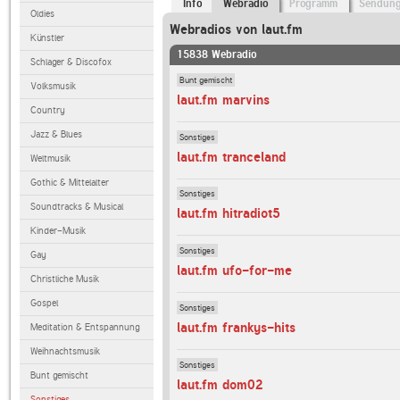
Info
Webradio
Programm
Sendun
Oldies
Webradios von laut.fm
Künstler
15838 Webradio
Schlager & Discofox
Bunt gemischt
Volksmusik
laut.fm marvins
Country
Jazz & Blues
Sonstiges
laut.fm tranceland
Weltmusik
Gothic & Mittelalter
Sonstiges
Soundtracks & Musical
laut.fm hitradiot5
Kinder-Musik
Sonstiges
Gay
laut.fm ufo-for-me
Christliche Musik
Gospel
Sonstiges
laut.fm frankys-hits
Meditation & Entspannung
Weihnachtsmusik
Sonstiges
Bunt gemischt
laut.fm dom02
Sonstiges