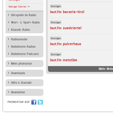
Sonstiges
Weniger Genres
laut.fm bavaria-tirol
Hörspiele im Radio
Sonstiges
Wort- & Sport-Radio
laut.fm suedviertel
Klassik-Radio
Sonstiges
Radiosender
laut.fm pulverhaus
Beliebteste Radios
Beliebteste Podcasts
Sonstiges
laut.fm metstibe
Mein phonostar
Mehr Webr
Downloads
Hilfe & Kontakt
Newsletter
PHONOSTAR AUF