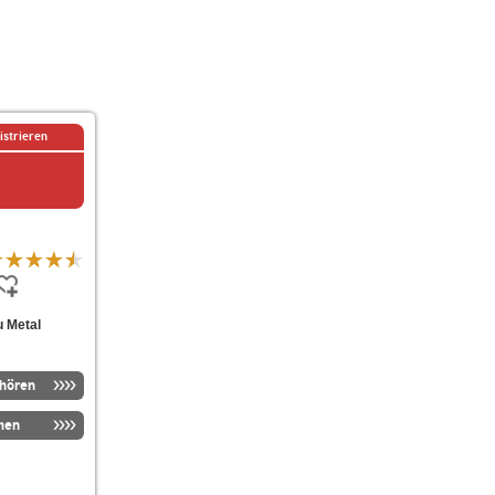
istrieren
u Metal
nhören
men