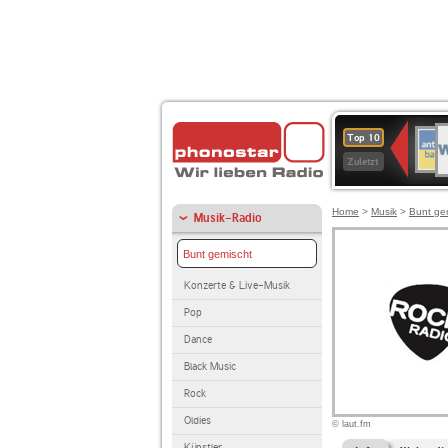
W
ANT
Top 10
2
BAY
Zuletzt
Home
>
Musik
>
Bunt ge
Musik-Radio
Bunt gemischt
Konzerte & Live-Musik
Pop
Dance
Black Music
Rock
Oldies
© laut.fm
Künstler