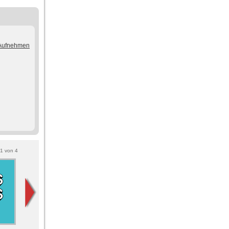
/Aufnehmen
1
von
4