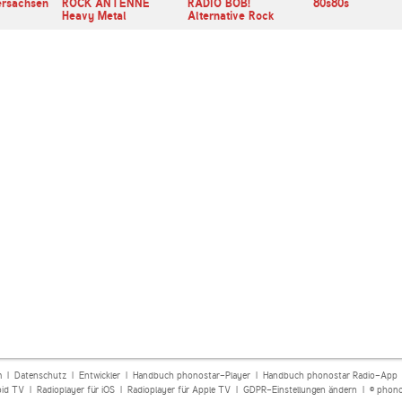
ersachsen
ROCK ANTENNE
RADIO BOB!
80s80s
Heavy Metal
Alternative Rock
m
|
Datenschutz
|
Entwickler
|
Handbuch phonostar-Player
|
Handbuch phonostar Radio-App
oid TV
|
Radioplayer für iOS
|
Radioplayer für Apple TV
|
GDPR-Einstellungen ändern
| © phono