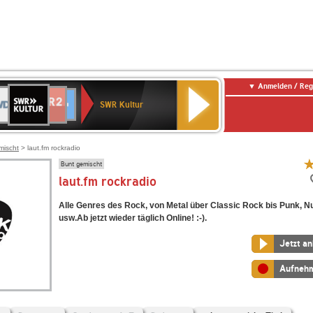
Anmelden / Reg
SWR
DR
NDR
ENNE
80er
SWR3
WDR
BR-
Deutschlandfunk
Deutschlandfunk
Kultur
SWR Kultur
2
ERN
90er
4
KLASSIK
Kultur
OLDIE
ANTENNE
mischt
> laut.fm rockradio
Bunt gemischt
laut.fm rockradio
Alle Genres des Rock, von Metal über Classic Rock bis Punk, N
usw.Ab jetzt wieder täglich Online! :-).
Jetzt a
Aufneh