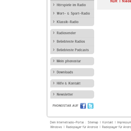
NDR 1 Nied
Hörspiele im Radio
Wort- & Sport-Radio
Klassik-Radio
Radiosender
Beliebteste Radios
Beliebteste Podcasts
Mein phonostar
Downloads
Hilfe & Kontakt
Newsletter
PHONOSTAR AUF
Dein Internetradio-Portal :
Sitemap
|
Kontakt
|
Impressu
Windows
|
Radioplayer für Android
|
Radioplayer für Andr