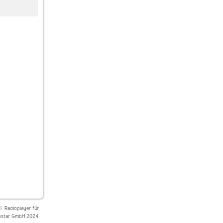
ROCK FM Alternative
80s80s Love
RADIO BOB! 90er
Rock
|
Radioplayer für
star GmbH 2024