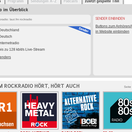
o
Programm
Sendungen A-Z
Podcasts
zuletzt gespielte Titel
io im Überblick
SENDER EINBINDEN
adio: laut.fm rockradio
Buttons zum Anhören
Deutschland
in Website einbinden
Deutsch
Internetradio
bis zu 128 kbit/s Live-Stream
Senders
M ROCKRADIO HÖRT, HÖRT AUCH
Seite