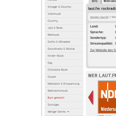
Info
Webradi
Schlager & Discofox
laut.fm rockrad
Volksmusik
Sender: laut.fm
> Webr
Country
Land
Jazz & Blues
Sprache
Weltmusik
Sendertyp
Gothic & Mittelalter
Streamqualität
Soundtracks & Musical
Zur Website des 
Kinder-Musik
Gay
Christliche Musik
WER LAUT.F
Gospel
Meditation & Entspannung
Weihnachtsmusik
Bunt gemischt
Sonstiges
Weniger Genres