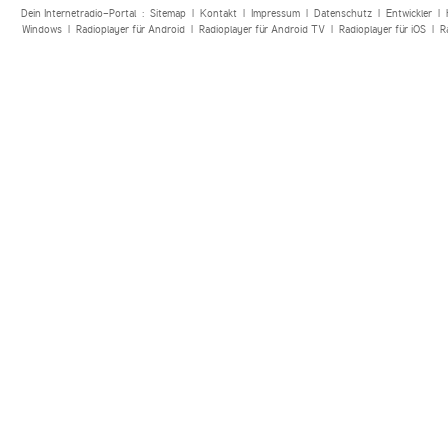
Dein Internetradio-Portal :
Sitemap
|
Kontakt
|
Impressum
|
Datenschutz
|
Entwickler
|
Windows
|
Radioplayer für Android
|
Radioplayer für Android TV
|
Radioplayer für iOS
|
R