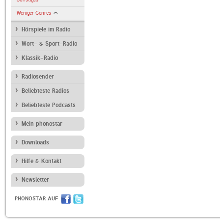
Weniger Genres
Hörspiele im Radio
Wort- & Sport-Radio
Klassik-Radio
Radiosender
Beliebteste Radios
Beliebteste Podcasts
Mein phonostar
Downloads
Hilfe & Kontakt
Newsletter
PHONOSTAR AUF