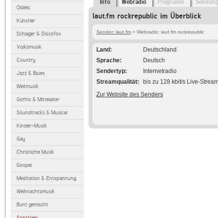
Info
Webradio
Programm
Sendun
Oldies
laut.fm rockrepublic im Überblick
Künstler
Sender: laut.fm
> Webradio: laut.fm rockrepublic
Schlager & Discofox
Volksmusik
Land
Deutschland
Country
Sprache
Deutsch
Sendertyp
Internetradio
Jazz & Blues
Streamqualität
bis zu 128 kbit/s Live-Strea
Weltmusik
Zur Website des Senders
Gothic & Mittelalter
Soundtracks & Musical
Kinder-Musik
Gay
Christliche Musik
Gospel
Meditation & Entspannung
Weihnachtsmusik
Bunt gemischt
Sonstiges