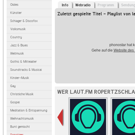
Oldies
Info
Webradio
Programm
Sendun
Künstler
Zuletzt gespielte Titel - Playlist von l
Schlager & Discofox
Volksmusik
Country
phonostar hat k
Jazz & Blues
Gehe auf die
Website des
Weltmusik
Gothic & Mittelalter
Soundtracks & Musical
Kinder-Musik
Gay
WER LAUT.FM ROPERTZSCHLA
Christliche Musik
Gospel
Meditation & Entspannung
Weihnachtsmusik
Bunt gemischt
Sonstiges