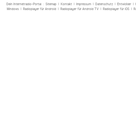
Dein Internetradio-Portal :
Sitemap
|
Kontakt
|
Impressum
|
Datenschutz
|
Entwickler
|
Windows
|
Radioplayer für Android
|
Radioplayer für Android TV
|
Radioplayer für iOS
|
R