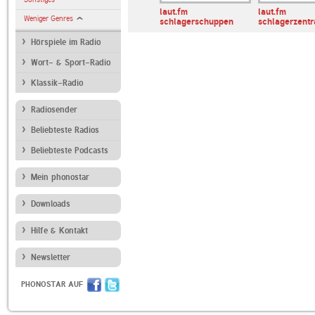
WDR 2
laut.fm
laut.fm
Weniger Genres
schlagerschuppen
schlagerzentr
Hörspiele im Radio
Wort- & Sport-Radio
Klassik-Radio
Radiosender
Beliebteste Radios
Beliebteste Podcasts
Mein phonostar
Downloads
Hilfe & Kontakt
Newsletter
PHONOSTAR AUF