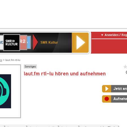
Anmelden / Reg
SWR
DR
NDR
ENNE
80er
SWR3
WDR
BR-
Deutschlandfunk
Deutschlandfunk
Kultur
SWR Kultur
2
ERN
90er
4
KLASSIK
Kultur
OLDIE
ANTENNE
es
> laut.fm rtl-lu
Sonstiges
laut.fm rtl-lu hören und aufnehmen
Jetzt a
Aufneh