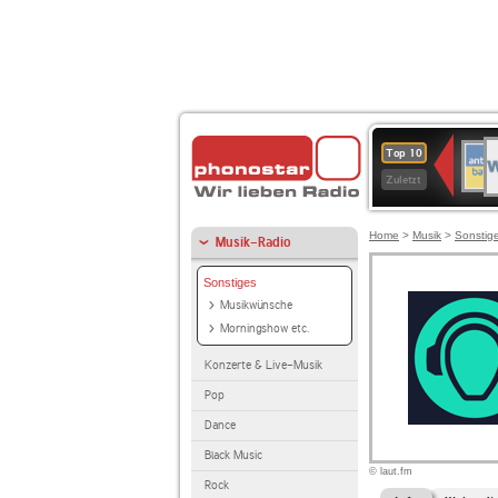
W
ANT
Top 10
2
BAY
Zuletzt
Home
>
Musik
>
Sonstig
Musik-Radio
Sonstiges
Musikwünsche
Morningshow etc.
Konzerte & Live-Musik
Pop
Dance
Black Music
© laut.fm
Rock