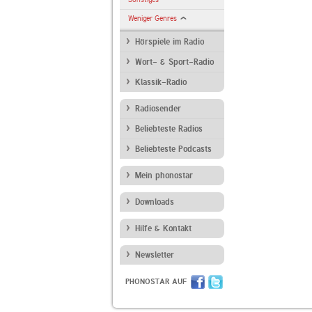
Weniger Genres
Hörspiele im Radio
Wort- & Sport-Radio
Klassik-Radio
Radiosender
Beliebteste Radios
Beliebteste Podcasts
Mein phonostar
Downloads
Hilfe & Kontakt
Newsletter
PHONOSTAR AUF