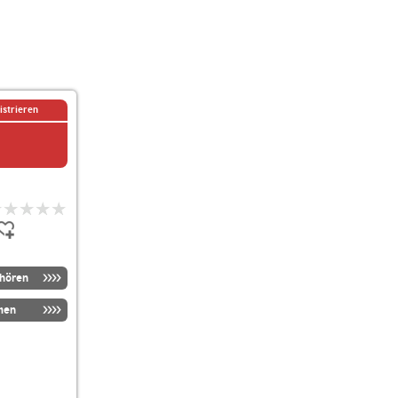
istrieren
nhören
men