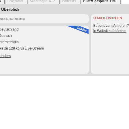
o
Programm
Sendungen A-Z
Podcasts
zuletzt gespielte Titel
m Überblick
SENDER EINBINDEN
adio: laut.fm rtl-lu
Buttons zum Anhören
Deutschland
in Website einbinden
Deutsch
Internetradio
bis zu 128 kbit/s Live-Stream
Senders