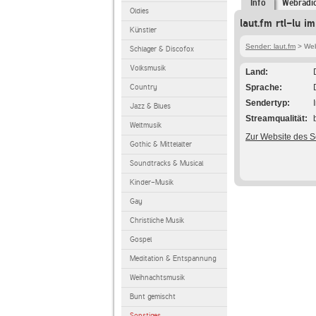
Info
Webradi
Oldies
laut.fm rtl-lu i
Künstler
Sender: laut.fm
> Webr
Schlager & Discofox
Volksmusik
Land
Country
Sprache
Sendertyp
Jazz & Blues
Streamqualität
Weltmusik
Zur Website des 
Gothic & Mittelalter
Soundtracks & Musical
Kinder-Musik
Gay
Christliche Musik
Gospel
Meditation & Entspannung
Weihnachtsmusik
Bunt gemischt
Sonstiges