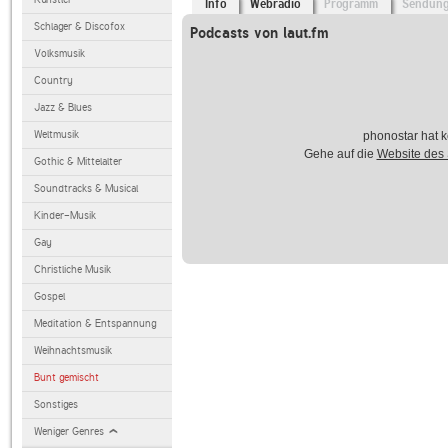
Info
Webradio
Programm
Sendun
Schlager & Discofox
Podcasts von laut.fm
Volksmusik
Country
Jazz & Blues
Weltmusik
phonostar hat k
Gehe auf die
Website des
Gothic & Mittelalter
Soundtracks & Musical
Kinder-Musik
Gay
Christliche Musik
Gospel
Meditation & Entspannung
Weihnachtsmusik
Bunt gemischt
Sonstiges
Weniger Genres