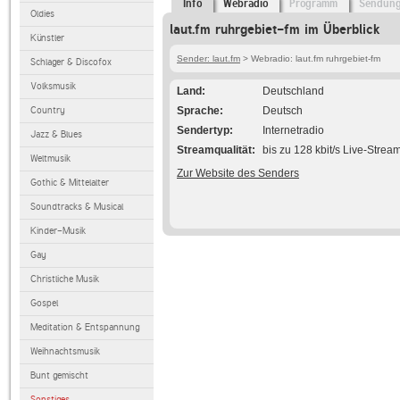
Info
Webradio
Programm
Sendun
Oldies
laut.fm ruhrgebiet-fm im Überblick
Künstler
Sender: laut.fm
> Webradio: laut.fm ruhrgebiet-fm
Schlager & Discofox
Volksmusik
Land
Deutschland
Country
Sprache
Deutsch
Sendertyp
Internetradio
Jazz & Blues
Streamqualität
bis zu 128 kbit/s Live-Strea
Weltmusik
Zur Website des Senders
Gothic & Mittelalter
Soundtracks & Musical
Kinder-Musik
Gay
Christliche Musik
Gospel
Meditation & Entspannung
Weihnachtsmusik
Bunt gemischt
Sonstiges