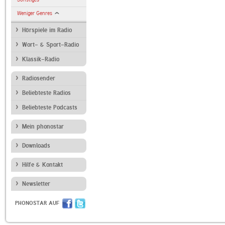
Weniger Genres
Hörspiele im Radio
Wort- & Sport-Radio
Klassik-Radio
Radiosender
Beliebteste Radios
Beliebteste Podcasts
Mein phonostar
Downloads
Hilfe & Kontakt
Newsletter
PHONOSTAR AUF