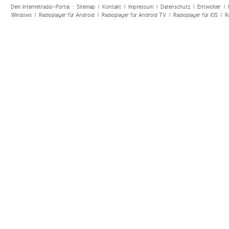
Dein Internetradio-Portal :
Sitemap
|
Kontakt
|
Impressum
|
Datenschutz
|
Entwickler
|
Windows
|
Radioplayer für Android
|
Radioplayer für Android TV
|
Radioplayer für iOS
|
R