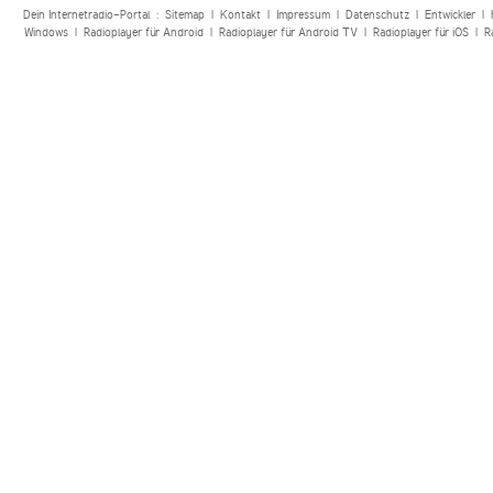
Dein Internetradio-Portal :
Sitemap
|
Kontakt
|
Impressum
|
Datenschutz
|
Entwickler
|
Windows
|
Radioplayer für Android
|
Radioplayer für Android TV
|
Radioplayer für iOS
|
R