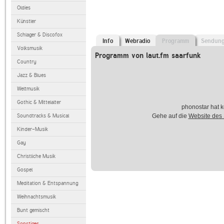
Oldies
Künstler
Schlager & Discofox
Info
Webradio
Programm
Sendun
Volksmusik
Programm von laut.fm saarfunk
Country
Jazz & Blues
Weltmusik
Gothic & Mittelalter
phonostar hat k
Soundtracks & Musical
Gehe auf die
Website des
Kinder-Musik
Gay
Christliche Musik
Gospel
Meditation & Entspannung
Weihnachtsmusik
Bunt gemischt
Sonstiges