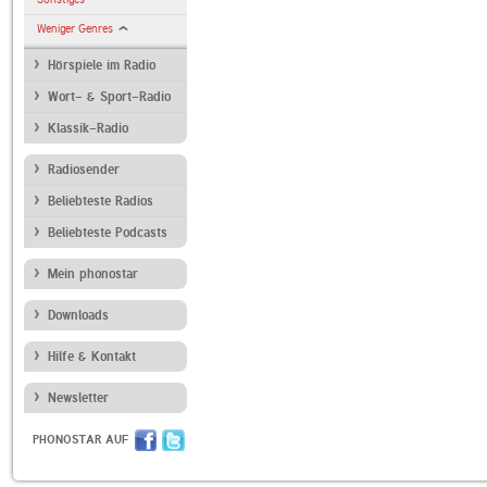
Weniger Genres
Hörspiele im Radio
Wort- & Sport-Radio
Klassik-Radio
Radiosender
Beliebteste Radios
Beliebteste Podcasts
Mein phonostar
Downloads
Hilfe & Kontakt
Newsletter
PHONOSTAR AUF