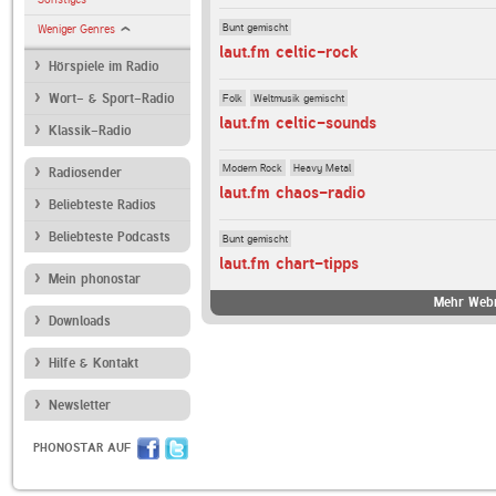
Bunt gemischt
Weniger Genres
laut.fm celtic-rock
Hörspiele im Radio
Folk
Weltmusik gemischt
Wort- & Sport-Radio
laut.fm celtic-sounds
Klassik-Radio
Modern Rock
Heavy Metal
Radiosender
laut.fm chaos-radio
Beliebteste Radios
Beliebteste Podcasts
Bunt gemischt
laut.fm chart-tipps
Mein phonostar
Mehr Webr
Downloads
Hilfe & Kontakt
Newsletter
PHONOSTAR AUF