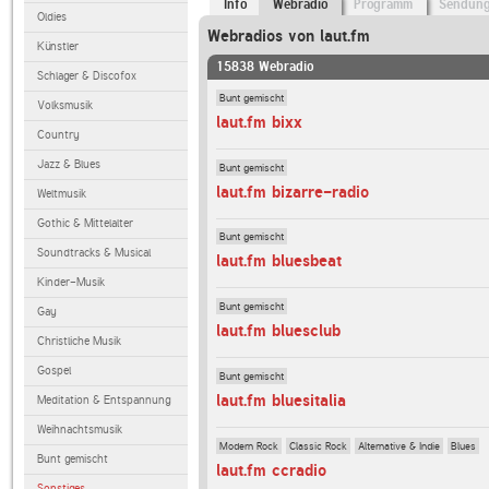
Info
Webradio
Programm
Sendun
Oldies
Webradios von laut.fm
Künstler
15838 Webradio
Schlager & Discofox
Bunt gemischt
Volksmusik
laut.fm bixx
Country
Jazz & Blues
Bunt gemischt
laut.fm bizarre-radio
Weltmusik
Gothic & Mittelalter
Bunt gemischt
Soundtracks & Musical
laut.fm bluesbeat
Kinder-Musik
Bunt gemischt
Gay
laut.fm bluesclub
Christliche Musik
Gospel
Bunt gemischt
laut.fm bluesitalia
Meditation & Entspannung
Weihnachtsmusik
Modern Rock
Classic Rock
Alternative & Indie
Blues
Bunt gemischt
laut.fm ccradio
Sonstiges