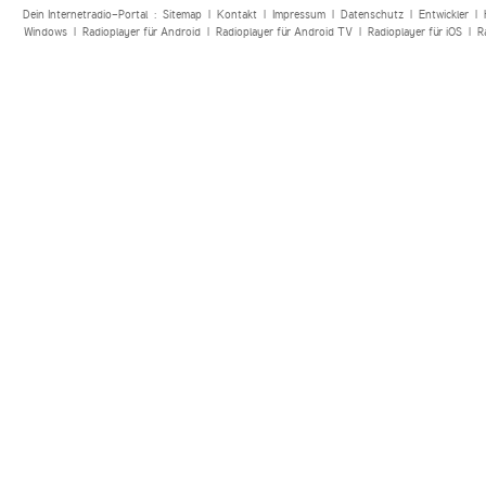
Dein Internetradio-Portal :
Sitemap
|
Kontakt
|
Impressum
|
Datenschutz
|
Entwickler
|
Windows
|
Radioplayer für Android
|
Radioplayer für Android TV
|
Radioplayer für iOS
|
R