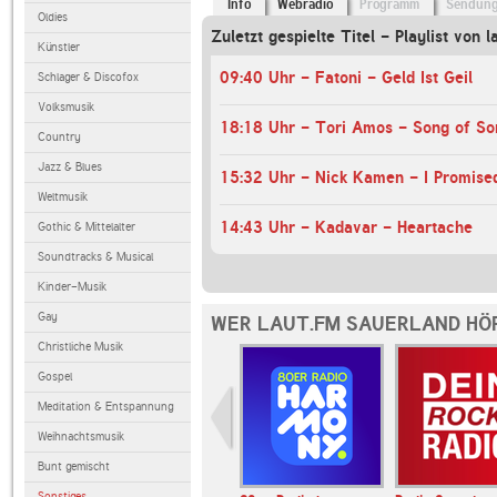
Info
Webradio
Programm
Sendun
Oldies
Zuletzt gespielte Titel - Playlist von l
Künstler
09:40 Uhr - Fatoni - Geld Ist Geil
Schlager & Discofox
Volksmusik
18:18 Uhr - Tori Amos - Song of So
Country
Jazz & Blues
15:32 Uhr - Nick Kamen - I Promise
Weltmusik
14:43 Uhr - Kadavar - Heartache
Gothic & Mittelalter
Soundtracks & Musical
Kinder-Musik
Gay
WER LAUT.FM SAUERLAND HÖ
Christliche Musik
Gospel
Meditation & Entspannung
Weihnachtsmusik
Bunt gemischt
Sonstiges