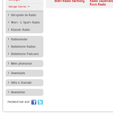
80er-Radio harmony
Radio Sauerlan
Rock Radio
Weniger Genres
Hörspiele im Radio
Wort- & Sport-Radio
Klassik-Radio
Radiosender
Beliebteste Radios
Beliebteste Podcasts
Mein phonostar
Downloads
Hilfe & Kontakt
Newsletter
PHONOSTAR AUF