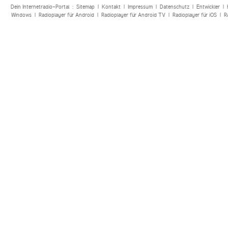
Dein Internetradio-Portal :
Sitemap
|
Kontakt
|
Impressum
|
Datenschutz
|
Entwickler
|
Windows
|
Radioplayer für Android
|
Radioplayer für Android TV
|
Radioplayer für iOS
|
R