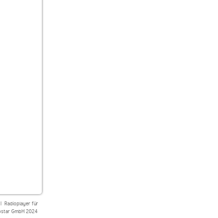
|
Radioplayer für
star GmbH 2024