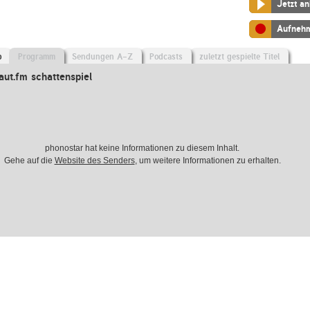
Jetzt a
Aufneh
o
Programm
Sendungen A-Z
Podcasts
zuletzt gespielte Titel
ut.fm schattenspiel
phonostar hat keine Informationen zu diesem Inhalt.
Gehe auf die
Website des Senders
, um weitere Informationen zu erhalten.