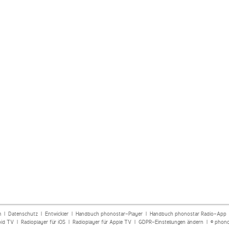
m
|
Datenschutz
|
Entwickler
|
Handbuch phonostar-Player
|
Handbuch phonostar Radio-App
oid TV
|
Radioplayer für iOS
|
Radioplayer für Apple TV
|
GDPR-Einstellungen ändern
| © phono