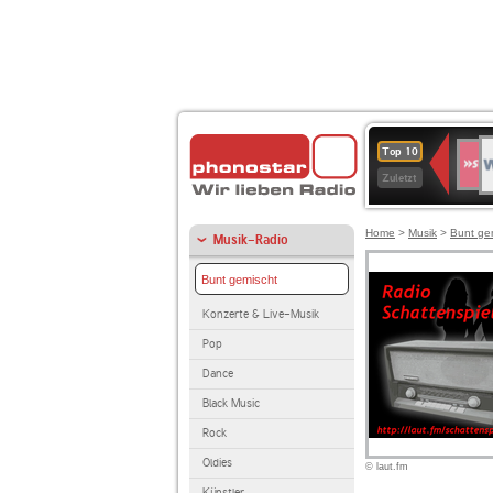
W
SWR
Top 10
4
Zuletzt
Home
>
Musik
>
Bunt ge
Musik-Radio
Bunt gemischt
Konzerte & Live-Musik
Pop
Dance
Black Music
Rock
Oldies
© laut.fm
Künstler