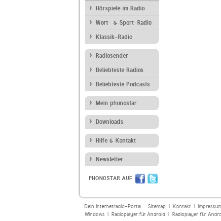
Hörspiele im Radio
Wort- & Sport-Radio
Klassik-Radio
Radiosender
Beliebteste Radios
Beliebteste Podcasts
Mein phonostar
Downloads
Hilfe & Kontakt
Newsletter
PHONOSTAR AUF
Dein Internetradio-Portal :
Sitemap
|
Kontakt
|
Impressu
Windows
|
Radioplayer für Android
|
Radioplayer für Andr