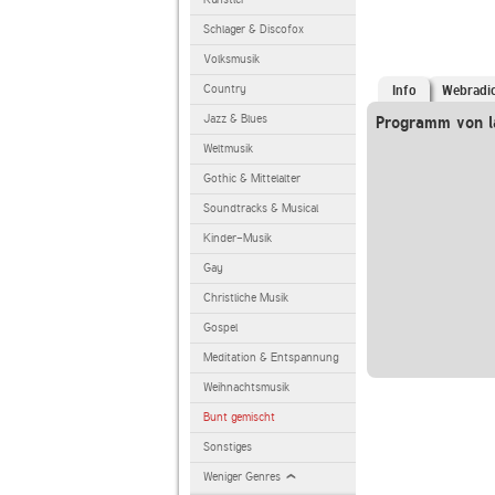
Schlager & Discofox
Volksmusik
Country
Info
Webradi
Jazz & Blues
Programm von la
Weltmusik
Gothic & Mittelalter
Soundtracks & Musical
Kinder-Musik
Gay
Christliche Musik
Gospel
Meditation & Entspannung
Weihnachtsmusik
Bunt gemischt
Sonstiges
Weniger Genres