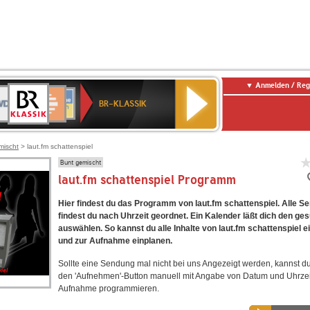
Anmelden / Reg
BR-
DR
Deutschlandfunk
3
Deutschlandfunk
80er
NDR
ANTENNE
SWR
KLASSIK
BR-KLASSIK
Kultur
90er
2
BAYERN
Kultur
OLDIE
ANTENNE
mischt
> laut.fm schattenspiel
Bunt gemischt
laut.fm schattenspiel Programm
Hier findest du das Programm von laut.fm schattenspiel. Alle 
findest du nach Uhrzeit geordnet. Ein Kalender läßt dich den ge
auswählen. So kannst du alle Inhalte von laut.fm schattenspiel e
und zur Aufnahme einplanen.
Sollte eine Sendung mal nicht bei uns Angezeigt werden, kannst d
den 'Aufnehmen'-Button manuell mit Angabe von Datum und Uhrzei
Aufnahme programmieren.