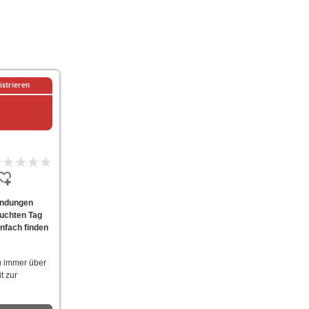
istrieren
Sendungen
suchten Tag
infach finden
u immer über
t zur