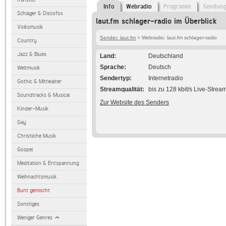
Info
Webradio
Programm
Sendun
Schlager & Discofox
laut.fm schlager-radio im Überblick
Volksmusik
Sender: laut.fm
> Webradio: laut.fm schlager-radio
Country
Jazz & Blues
Land
Deutschland
Sprache
Deutsch
Weltmusik
Sendertyp
Internetradio
Gothic & Mittelalter
Streamqualität
bis zu 128 kbit/s Live-Strea
Soundtracks & Musical
Zur Website des Senders
Kinder-Musik
Gay
Christliche Musik
Gospel
Meditation & Entspannung
Weihnachtsmusik
Bunt gemischt
Sonstiges
Weniger Genres