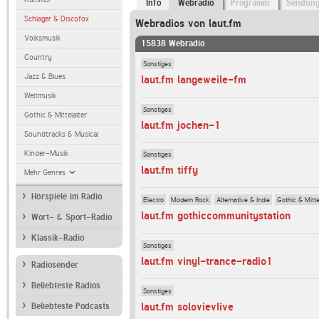
Info
Webradio
Programm
Sendun
Schlager & Discofox
Webradios von laut.fm
Volksmusik
15838 Webradio
Country
Sonstiges
Jazz & Blues
laut.fm langeweile-fm
Weltmusik
Sonstiges
Gothic & Mittelalter
laut.fm jochen-1
Soundtracks & Musical
Kinder-Musik
Sonstiges
laut.fm tiffy
Mehr Genres
Hörspiele im Radio
Electro
Modern Rock
Alternative & Indie
Gothic & Mitte
laut.fm gothiccommunitystation
Wort- & Sport-Radio
Klassik-Radio
Sonstiges
laut.fm vinyl-trance-radio1
Radiosender
Beliebteste Radios
Sonstiges
laut.fm solovievlive
Beliebteste Podcasts