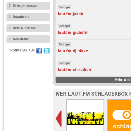
Mein phonostar
Sonstiges
laut.fm jakob
Downloads
Sonstiges
Hilfe & Kontakt
laut.fm giuliofm
Newsletter
Sonstiges
laut.fm dj-dave
PHONOSTAR AUF
Sonstiges
laut.fm christlich
Mehr Webr
WER LAUT.FM SCHLAGERBOX 