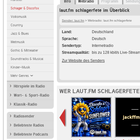
Info
Webradio
Programm
Sendun
Schlager & Discofox
laut.fm schlagerfete im Überblick
Volksmusik
Sender: laut.fm
> Webradio: laut.fm schlagerfete
Country
Land
Deutschland
Jazz & Blues
Sprache
Deutsch
Weltmusik
Sendertyp
Internetradio
Gothic & Mittelalter
Streamqualität
bis zu 128 kbit/s Live-Strea
Soundtracks & Musical
Zur Website des Senders
Kinder-Musik
Mehr Genres
Hörspiele im Radio
WER LAUT.FM SCHLAGERFETE
Wort- & Sport-Radio
Klassik-Radio
Radiosender
Beliebteste Radios
Beliebteste Podcasts