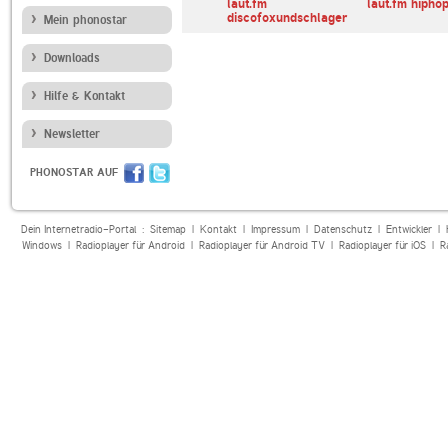
Love
laut.fm christian-
laut.fm
laut.fm hipho
country-channel
discofoxundschlager
Mein phonostar
Downloads
Hilfe & Kontakt
Newsletter
PHONOSTAR AUF
Dein Internetradio-Portal :
Sitemap
|
Kontakt
|
Impressum
|
Datenschutz
|
Entwickler
|
Windows
|
Radioplayer für Android
|
Radioplayer für Android TV
|
Radioplayer für iOS
|
R