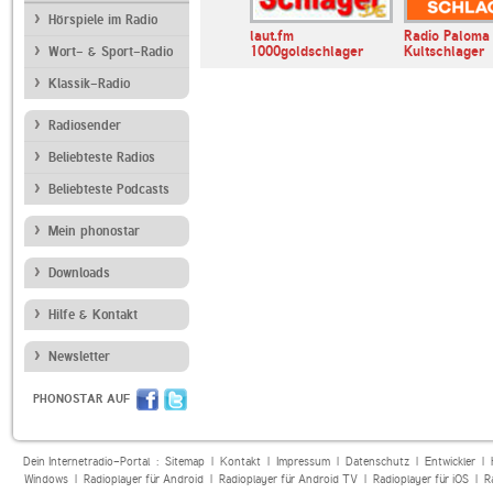
Hörspiele im Radio
o Salzburg
Classic FM
laut.fm
Radio Paloma
1000goldschlager
Kultschlager
Wort- & Sport-Radio
Klassik-Radio
Radiosender
Beliebteste Radios
Beliebteste Podcasts
Mein phonostar
Downloads
Hilfe & Kontakt
Newsletter
PHONOSTAR AUF
Dein Internetradio-Portal :
Sitemap
|
Kontakt
|
Impressum
|
Datenschutz
|
Entwickler
|
Windows
|
Radioplayer für Android
|
Radioplayer für Android TV
|
Radioplayer für iOS
|
R