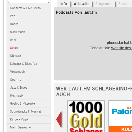
Info
Webradio
Programm
Sendun
Konzerte & Live-Musik
Podcasts von laut.fm
Pop
Dance
Black Music
Rock
phonostar hat k
Oldies
Gehe auf die
Website des
Künstler
Schlager & Discofox
Volksmusik
Country
WER LAUT.FM SCHLAGERINO-
Jazz & Blues
AUCH
Weltmusik
Gothic & Mittelalter
Soundtracks & Musical
Kinder-Musik
Mehr Genres