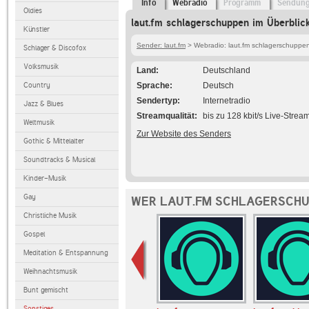
Info
Webradio
Programm
Sendun
Oldies
laut.fm schlagerschuppen im Überblic
Künstler
Sender: laut.fm
> Webradio: laut.fm schlagerschuppe
Schlager & Discofox
Volksmusik
Land
Deutschland
Country
Sprache
Deutsch
Sendertyp
Internetradio
Jazz & Blues
Streamqualität
bis zu 128 kbit/s Live-Strea
Weltmusik
Zur Website des Senders
Gothic & Mittelalter
Soundtracks & Musical
Kinder-Musik
Gay
WER LAUT.FM SCHLAGERSCHU
Christliche Musik
Gospel
Meditation & Entspannung
Weihnachtsmusik
Bunt gemischt
Sonstiges