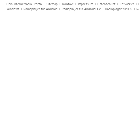
Dein Internetradio-Portal :
Sitemap
|
Kontakt
|
Impressum
|
Datenschutz
|
Entwickler
|
Windows
|
Radioplayer für Android
|
Radioplayer für Android TV
|
Radioplayer für iOS
|
R