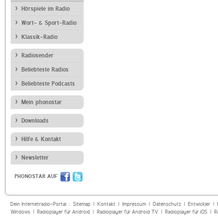
Hörspiele im Radio
Wort- & Sport-Radio
Klassik-Radio
Radiosender
Beliebteste Radios
Beliebteste Podcasts
Mein phonostar
Downloads
Hilfe & Kontakt
Newsletter
PHONOSTAR AUF
Dein Internetradio-Portal :
Sitemap
|
Kontakt
|
Impressum
|
Datenschutz
|
Entwickler
|
Windows
|
Radioplayer für Android
|
Radioplayer für Android TV
|
Radioplayer für iOS
|
R