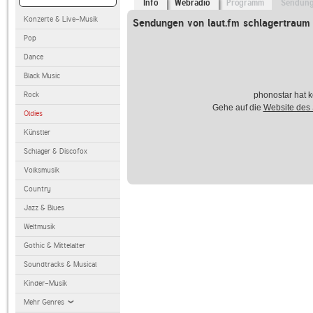
Info
Webradio
Programm
Sendun
Konzerte & Live-Musik
Sendungen von laut.fm schlagertraum
Pop
Dance
Black Music
Rock
phonostar hat k
Gehe auf die
Website des
Oldies
Künstler
Schlager & Discofox
Volksmusik
Country
Jazz & Blues
Weltmusik
Gothic & Mittelalter
Soundtracks & Musical
Kinder-Musik
Mehr Genres