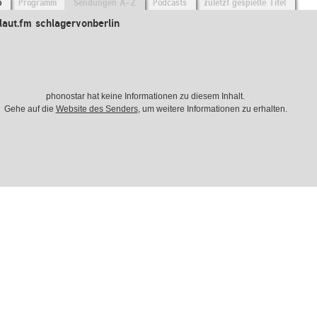
o
Programm
Sendungen A-Z
Podcasts
zuletzt gespielte Titel
aut.fm schlagervonberlin
phonostar hat keine Informationen zu diesem Inhalt.
Gehe auf die
Website des Senders
, um weitere Informationen zu erhalten.