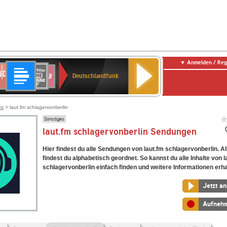
Anmelden / Reg
Deutschlandfunk
DR
80er
SWR3
Deutschlandfunk
90er
r
OLDIE
ANTENNE
es
> laut.fm schlagervonberlin
Sonstiges
laut.fm schlagervonberlin Sendungen
Hier findest du alle Sendungen von laut.fm schlagervonberlin. 
findest du alphabetisch geordnet. So kannst du alle Inhalte von l
schlagervonberlin einfach finden und weitere Informationen erha
Jetzt a
Aufneh