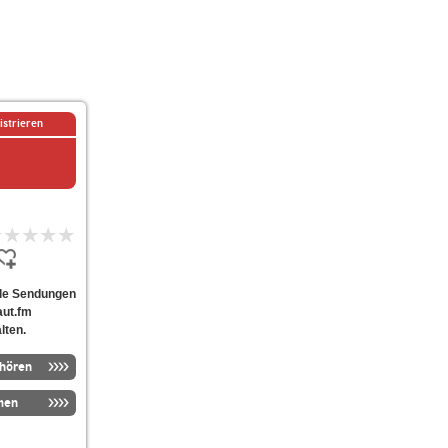
istrieren
Alle Sendungen
aut.fm
lten.
nhören
men