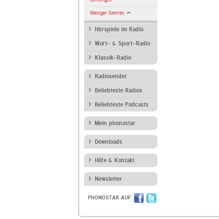
Weniger Genres
Hörspiele im Radio
Wort- & Sport-Radio
Klassik-Radio
Radiosender
Beliebteste Radios
Beliebteste Podcasts
Mein phonostar
Downloads
Hilfe & Kontakt
Newsletter
PHONOSTAR AUF