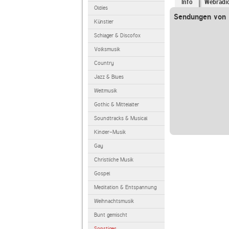
Info
Webradi
Oldies
Sendungen von l
Künstler
Schlager & Discofox
Volksmusik
Country
Jazz & Blues
Weltmusik
Gothic & Mittelalter
Soundtracks & Musical
Kinder-Musik
Gay
Christliche Musik
Gospel
Meditation & Entspannung
Weihnachtsmusik
Bunt gemischt
Sonstiges