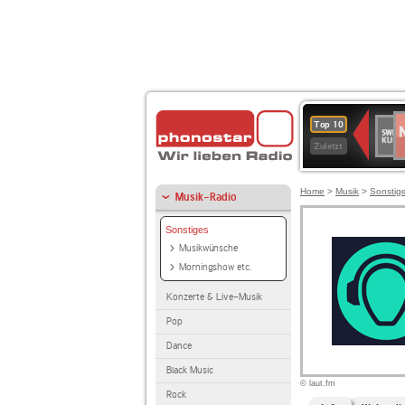
N
SWR
Top 10
2
Kultu
Zuletzt
Home
>
Musik
>
Sonstig
Musik-Radio
Sonstiges
Musikwünsche
Morningshow etc.
Konzerte & Live-Musik
Pop
Dance
Black Music
© laut.fm
Rock