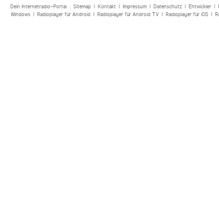
Dein Internetradio-Portal :
Sitemap
|
Kontakt
|
Impressum
|
Datenschutz
|
Entwickler
|
Windows
|
Radioplayer für Android
|
Radioplayer für Android TV
|
Radioplayer für iOS
|
R