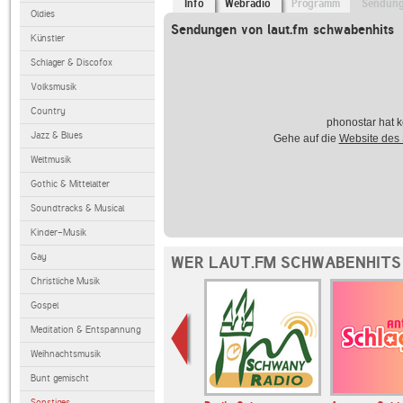
Info
Webradio
Programm
Sendun
Oldies
Sendungen von laut.fm schwabenhits
Künstler
Schlager & Discofox
Volksmusik
Country
phonostar hat k
Jazz & Blues
Gehe auf die
Website des
Weltmusik
Gothic & Mittelalter
Soundtracks & Musical
Kinder-Musik
Gay
WER LAUT.FM SCHWABENHITS
Christliche Musik
Gospel
Meditation & Entspannung
Weihnachtsmusik
Bunt gemischt
Sonstiges