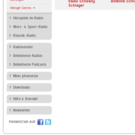
SWR4 Baden-
Radio Schwany
Antenne Schl
Württemberg
Schlager
Weniger Genres
Hörspiele im Radio
Wort- & Sport-Radio
Klassik-Radio
Radiosender
Beliebteste Radios
Beliebteste Podcasts
Mein phonostar
Downloads
Hilfe & Kontakt
Newsletter
PHONOSTAR AUF