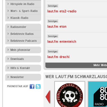
Hörspiele im Radio
Sonstiges
laut.fm ets2-radio
Wort- & Sport-Radio
Klassik-Radio
Sonstiges
laut.fm eton
Radiosender
Beliebteste Radios
Sonstiges
Beliebteste Podcasts
laut.fm ententeich
Mein phonostar
Sonstiges
laut.fm drachi
Downloads
Mehr Webr
Hilfe & Kontakt
WER LAUT.FM SCHWARZLAUSC
Newsletter
PHONOSTAR AUF