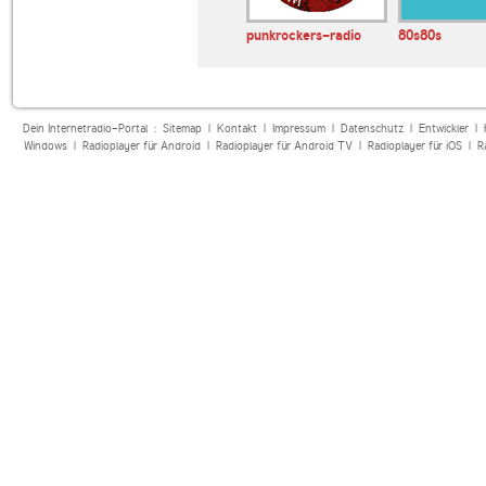
othic-radio-
laut.fm punk-rock-
punkrockers-radio
80s80s
radio-cuxhaven
Dein Internetradio-Portal :
Sitemap
|
Kontakt
|
Impressum
|
Datenschutz
|
Entwickler
|
Windows
|
Radioplayer für Android
|
Radioplayer für Android TV
|
Radioplayer für iOS
|
R