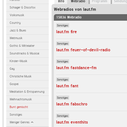
Info
Webradio
Programm
Sendun
Schlager & Discofox
Webradios von laut.fm
Volksmusik
15836 Webradio
Country
Sonstiges
Jazz & Blues
laut.fm fire
Weltmusik
Sonstiges
Gothic & Mittelalter
laut.fm feuer-of-devil-radio
Soundtracks & Musical
Kinder-Musik
Sonstiges
laut.fm fastdance-fm
Gay
Christliche Musik
Sonstiges
Gospel
laut.fm fant
Meditation & Entspannung
Sonstiges
Weihnachtsmusik
laut.fm fabschro
Bunt gemischt
Sonstiges
Sonstiges
laut.fm eventhits
Weniger Genres