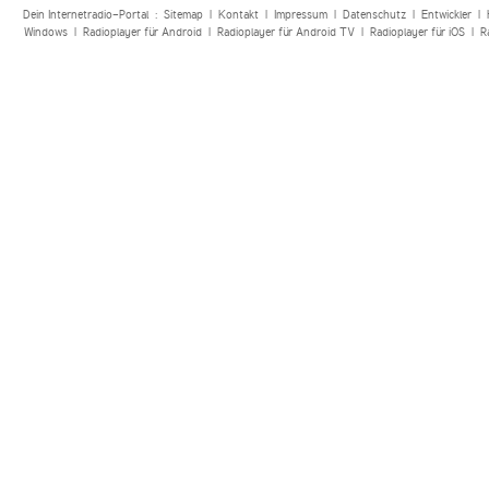
Dein Internetradio-Portal :
Sitemap
|
Kontakt
|
Impressum
|
Datenschutz
|
Entwickler
|
Windows
|
Radioplayer für Android
|
Radioplayer für Android TV
|
Radioplayer für iOS
|
R