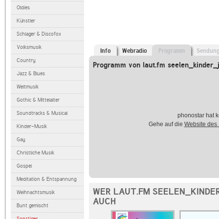
Oldies
Künstler
Schlager & Discofox
Volksmusik
Info
Webradio
Programm
Sendun
Country
Programm von laut.fm seelen_kinder_
Jazz & Blues
Weltmusik
Gothic & Mittelalter
Soundtracks & Musical
phonostar hat k
Gehe auf die
Website des
Kinder-Musik
Gay
Christliche Musik
Gospel
Meditation & Entspannung
WER LAUT.FM SEELEN_KINDE
Weihnachtsmusik
AUCH
Bunt gemischt
Sonstiges