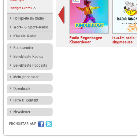
Weniger Genres
Hörspiele im Radio
Wort- & Sport-Radio
Klassik-Radio
chwany
laut.fm kinderlieder
Radio Regenbogen
laut.fm radio-
 und Kinder…
Kinderlieder
singmaeuse
Radiosender
Beliebteste Radios
Beliebteste Podcasts
Mein phonostar
Downloads
Hilfe & Kontakt
Newsletter
PHONOSTAR AUF