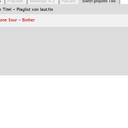
o
Programm
Sendungen A-Z
Podcasts
zuletzt gespielte Titel
e Titel - Playlist von laut.fm
tone Sour - Bother