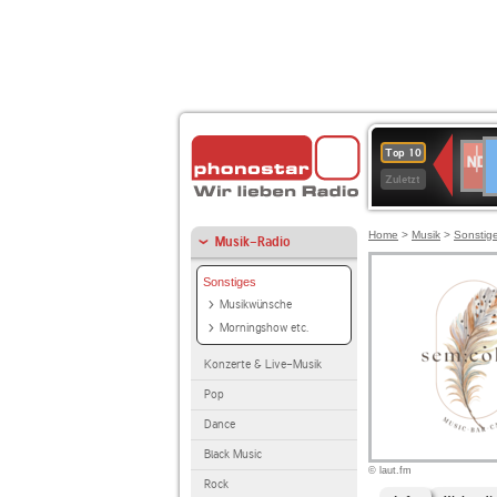
D
NDR
Top 10
2
Zuletzt
Home
>
Musik
>
Sonstig
Musik-Radio
Sonstiges
Musikwünsche
Morningshow etc.
Konzerte & Live-Musik
Pop
Dance
Black Music
© laut.fm
Rock