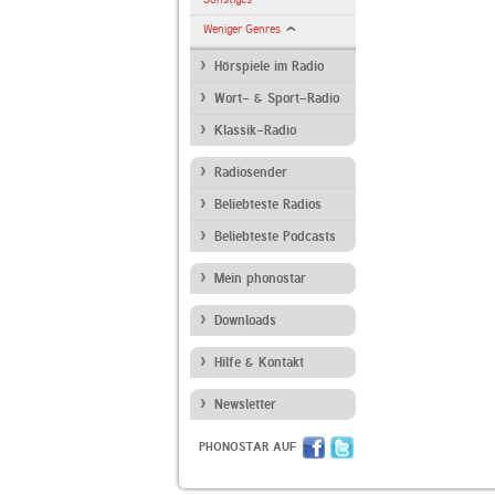
Weniger Genres
Hörspiele im Radio
Wort- & Sport-Radio
Klassik-Radio
Radiosender
Beliebteste Radios
Beliebteste Podcasts
Mein phonostar
Downloads
Hilfe & Kontakt
Newsletter
PHONOSTAR AUF