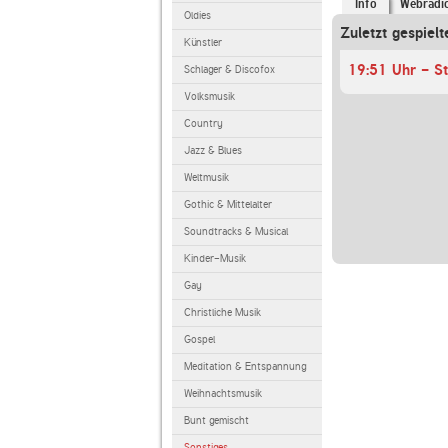
Info
Webradi
Oldies
Zuletzt gespielt
Künstler
19:51 Uhr - S
Schlager & Discofox
Volksmusik
Country
Jazz & Blues
Weltmusik
Gothic & Mittelalter
Soundtracks & Musical
Kinder-Musik
Gay
Christliche Musik
Gospel
Meditation & Entspannung
Weihnachtsmusik
Bunt gemischt
Sonstiges