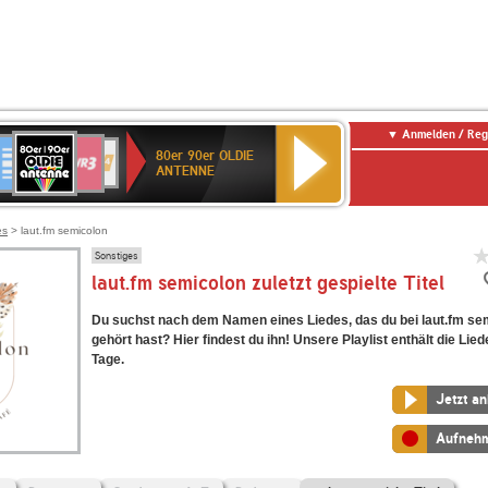
Anmelden / Reg
80er
eutschlandfunk
SWR3
WDR
SWR
80er 90er OLDIE
90er
4
Kultur
ANTENNE
OLDIE
ANTENNE
es
> laut.fm semicolon
Sonstiges
laut.fm semicolon zuletzt gespielte Titel
Du suchst nach dem Namen eines Liedes, das du bei laut.fm se
gehört hast? Hier findest du ihn! Unsere Playlist enthält die Lied
Tage.
Jetzt a
Aufneh