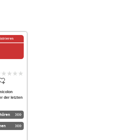
istrieren
micolon
er der letzten
nhören
men