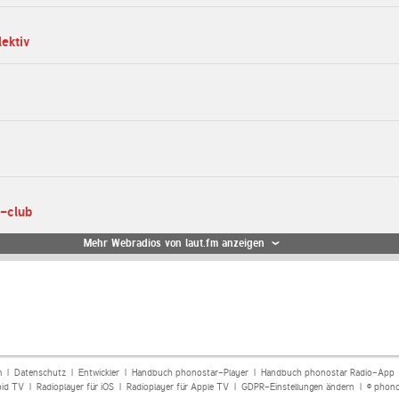
lektiv
o-club
Mehr Webradios von laut.fm anzeigen
m
|
Datenschutz
|
Entwickler
|
Handbuch phonostar-Player
|
Handbuch phonostar Radio-App
oid TV
|
Radioplayer für iOS
|
Radioplayer für Apple TV
|
GDPR-Einstellungen ändern
| © phono