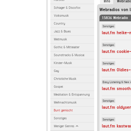
Info
Webradi
Schlager & Discofox
Webradios von l
Volksmusik
15836 Webradio
Country
Sonstiges
Jazz & Blues
laut.fm heike-
Weltmusik
Sonstiges
Gothic & Mittelalter
laut.fm cookie
Soundtracks & Musical
Kinder-Musik
Sonstiges
laut.fm 0ldies
Gay
Christliche Musik
Easy Listening & New 
Gospel
laut.fm smoot
Meditation & Entspannung
Sonstiges
Weihnachtsmusik
laut.fm oldyse
Bunt gemischt
Sonstiges
Sonstiges
laut.fm kastwa
Weniger Genres