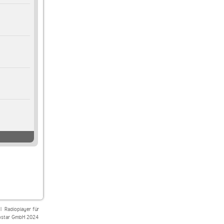
|
Radioplayer für
star GmbH 2024