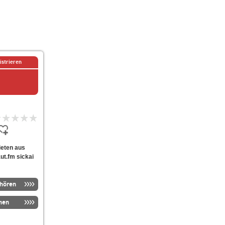
istrieren
bieten aus
ut.fm sickai
nhören
men