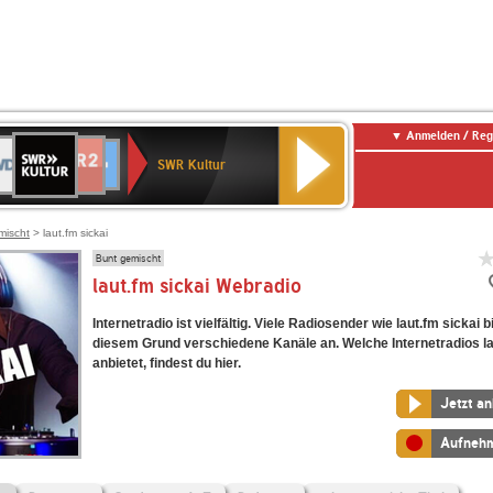
Anmelden / Reg
SWR
DR
NDR
ENNE
80er
SWR3
WDR
BR-
Deutschlandfunk
Deutschlandfunk
Kultur
SWR Kultur
2
ERN
90er
4
KLASSIK
Kultur
OLDIE
ANTENNE
mischt
> laut.fm sickai
Bunt gemischt
laut.fm sickai Webradio
Internetradio ist vielfältig. Viele Radiosender wie laut.fm sickai 
diesem Grund verschiedene Kanäle an. Welche Internetradios la
anbietet, findest du hier.
Jetzt a
Aufneh