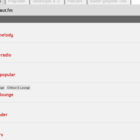
o
Programm
Sendungen A-Z
Podcasts
zuletzt gespielte Titel
aut.fm
melody
-radio
-popular
Age
Chillout & Lounge
hlounge
nder
rs