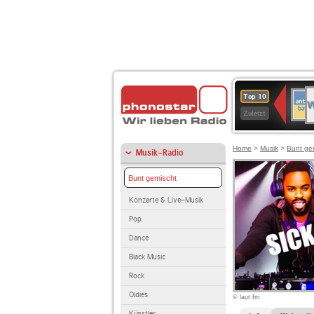
W
ANT
Top 10
2
BAY
Zuletzt
Home
>
Musik
>
Bunt ge
Musik-Radio
Bunt gemischt
Konzerte & Live-Musik
Pop
Dance
Black Music
Rock
Oldies
© laut.fm
Künstler