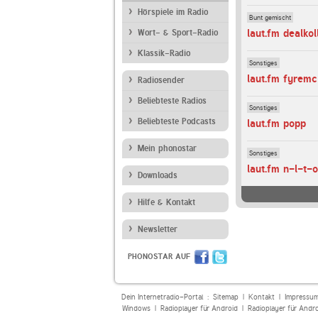
Hörspiele im Radio
Bunt gemischt
laut.fm dealkol
Wort- & Sport-Radio
Klassik-Radio
Sonstiges
laut.fm fyremc
Radiosender
Beliebteste Radios
Sonstiges
Beliebteste Podcasts
laut.fm popp
Mein phonostar
Sonstiges
laut.fm n-l-t-
Downloads
Hilfe & Kontakt
Newsletter
PHONOSTAR AUF
Dein Internetradio-Portal :
Sitemap
|
Kontakt
|
Impressu
Windows
|
Radioplayer für Android
|
Radioplayer für Andr