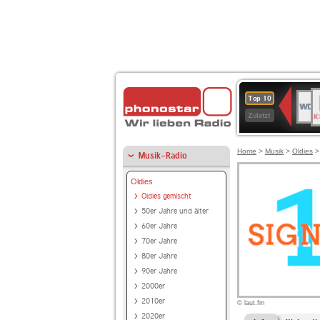
B
WDR
Top 10
K
4
Zuletzt
Home
>
Musik
>
Oldies
Musik-Radio
Oldies
Oldies gemischt
50er Jahre und älter
60er Jahre
70er Jahre
80er Jahre
90er Jahre
2000er
2010er
© laut.fm
2020er