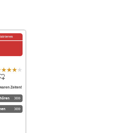
istrieren
waren Zeiten!
nhören
men