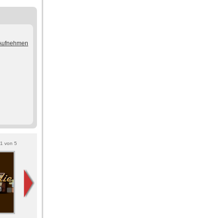
/Aufnehmen
1
von
5