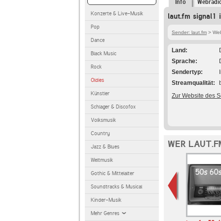
Info
Webradi
Konzerte & Live-Musik
laut.fm signal1 
Pop
Sender: laut.fm
> Webr
Dance
Land
Black Music
Sprache
Rock
Sendertyp
Oldies
Streamqualität
Künstler
Zur Website des 
Schlager & Discofox
Volksmusik
Country
WER LAUT.F
Jazz & Blues
Weltmusik
Gothic & Mittelalter
Soundtracks & Musical
Kinder-Musik
Mehr Genres