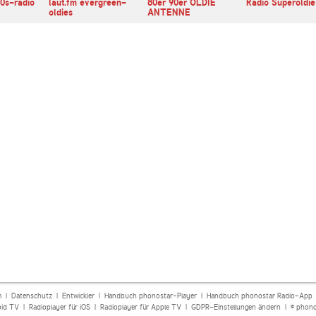
60s-radio
laut.fm evergreen-
80er 90er OLDIE
Radio Superoldie
oldies
ANTENNE
m
|
Datenschutz
|
Entwickler
|
Handbuch phonostar-Player
|
Handbuch phonostar Radio-App
oid TV
|
Radioplayer für iOS
|
Radioplayer für Apple TV
|
GDPR-Einstellungen ändern
| © phono