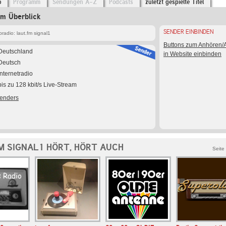
o
Programm
Sendungen A-Z
Podcasts
zuletzt gespielte Titel
im Überblick
SENDER EINBINDEN
adio: laut.fm signal1
Buttons zum Anhören
Deutschland
in Website einbinden
Deutsch
Internetradio
bis zu 128 kbit/s Live-Stream
Senders
M SIGNAL1 HÖRT, HÖRT AUCH
Seite