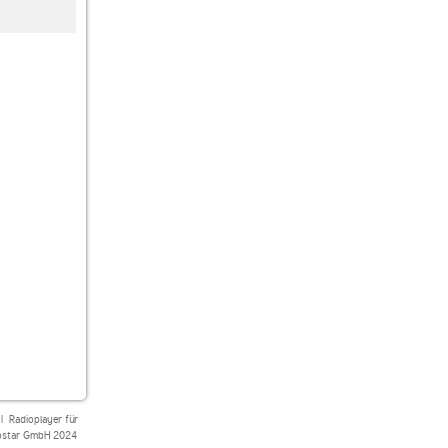
KTL-Radio
laut.fm andy
laut.fm hillbilly-cat
|
Radioplayer für
star GmbH 2024