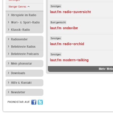
Sonstiges
Weniger Genres
laut.fm radio-zuversicht
Hörspiele im Radio
Bunt gemischt
Wort- & Sport-Radio
laut.fm ondavibe
Klassik-Radio
Sonstiges
Radiosender
laut.fm radio-orchid
Beliebteste Radios
Beliebteste Podcasts
Sonstiges
laut.fm modern-talking
Mein phonostar
Mehr Webr
Downloads
Hilfe & Kontakt
Newsletter
PHONOSTAR AUF