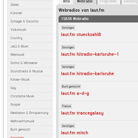
Info
Webradio
Programm
Sendun
Oldies
Webradios von laut.fm
Künstler
15838 Webradio
Schlager & Discofox
Sonstiges
Volksmusik
laut.fm stueckzahl8
Country
Jazz & Blues
Sonstiges
laut.fm hitradio-karlsruhe-1
Weltmusik
Gothic & Mittelalter
Sonstiges
Soundtracks & Musical
laut.fm hitradio-karlsruhe
Kinder-Musik
Bunt gemischt
Gay
laut.fm a-d-g
Christliche Musik
Gospel
Trance
laut.fm trancegalaxy
Meditation & Entspannung
Weihnachtsmusik
Sonstiges
Bunt gemischt
laut.fm mitch
Sonstiges