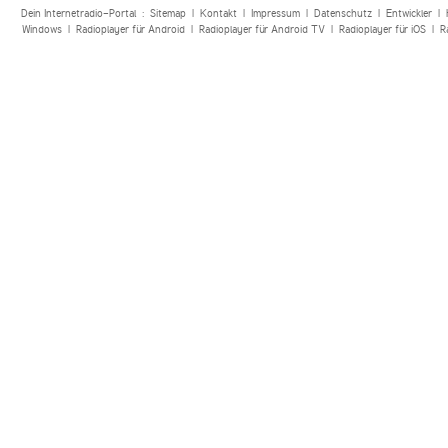
Dein Internetradio-Portal :
Sitemap
|
Kontakt
|
Impressum
|
Datenschutz
|
Entwickler
|
Windows
|
Radioplayer für Android
|
Radioplayer für Android TV
|
Radioplayer für iOS
|
R