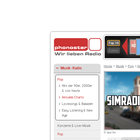
D
NDR
Top 10
2
Zuletzt
Home
>
Musik
>
Pop
>
A
Musik-Radio
Pop
Hits der 90er, 2000er
& von heute
Aktuelle Charts
Lovesongs & Balladen
Easy Listening & New
Age
Konzerte & Live-Musik
© laut.fm
Pop