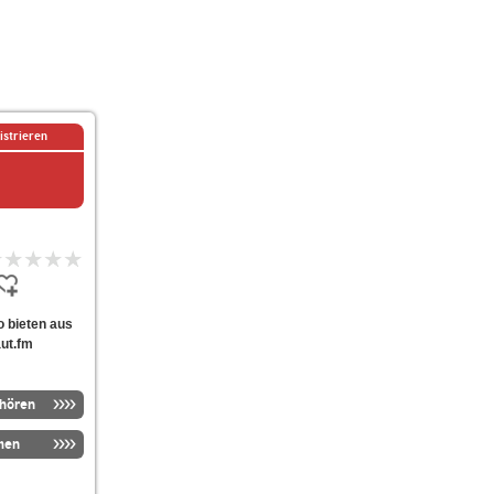
istrieren
io bieten aus
aut.fm
nhören
men