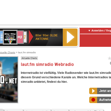
Anmelden / Reg
80er
eutschlandfunk
SWR3
WDR
SWR
80er 90er OLDIE
90er
4
Kultur
ANTENNE
OLDIE
ANTENNE
ktuelle Charts
> laut.fm simradio
Aktuelle Charts
laut.fm simradio Webradio
Internetradio ist vielfältig. Viele Radiosender wie laut.fm simrad
diesem Grund verschiedene Kanäle an. Welche Internetradios l
simradio anbietet, findest du hier.
Jetzt a
Aufneh